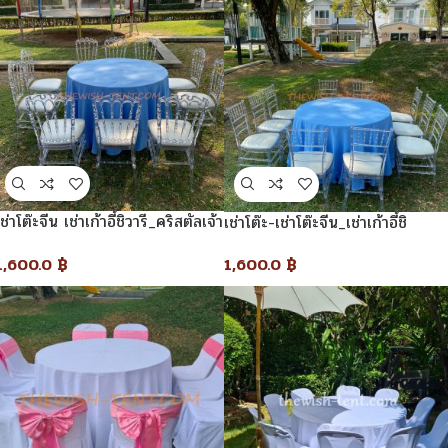
เช่าโต๊ะจีน เช่าเก้าอี้ชิวารี_คริสตัลเจ้า
เช่าโต๊ะ-เช่าโต๊ะจีน_เช่าเก้าอี้ชิ
หญิง
วารี_คริสตัล
1,600.0
฿
1,600.0
฿