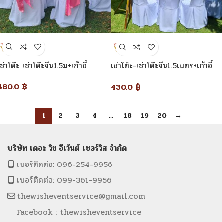
เช่าโต๊ะ เช่าโต๊ะจีน1.5ม+เก้าอี้
เช่าโต๊ะ-เช่าโต๊ะจีน1.5เมตร+เก้าอี้
พลาสติกคลุมผ้าสีขาว+โบว์สีชมพู
พลาสติกคลุมผ้าสีขาว
480.0
฿
430.0
฿
1
2
3
4
…
18
19
20
→
บริษัท เดอะ วิช อีเว้นต์ เซอร์วิส จำกัด
เบอร์ติดต่อ: 096-254-9956
เบอร์ติดต่อ: 099-361-9956
thewisheventservice@gmail.com
Facebook : thewisheventservice