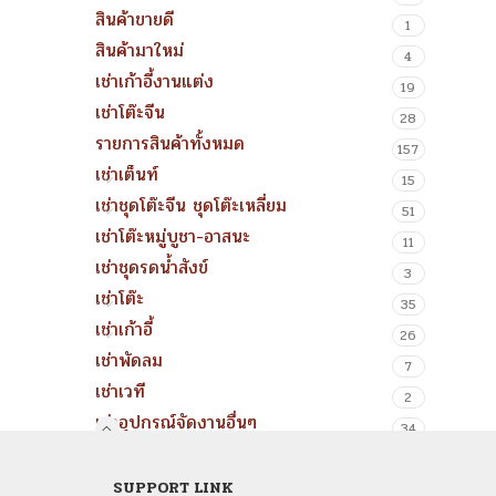
สินค้าขายดี
1
สินค้ามาใหม่
4
เช่าเก้าอี้งานแต่ง
19
เช่าโต๊ะจีน
28
รายการสินค้าทั้งหมด
157
เช่าเต็นท์
15
เช่าชุดโต๊ะจีน ชุดโต๊ะเหลี่ยม
51
เช่าโต๊ะหมู่บูชา-อาสนะ
11
เช่าชุดรดน้ำสังข์
3
เช่าโต๊ะ
35
เช่าเก้าอี้
26
เช่าพัดลม
7
เช่าเวที
2
เช่าอุปกรณ์จัดงานอื่นๆ
34
SUPPORT LINK