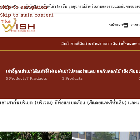
Skip to navigation
he Wish Tent : ผู้ให้บริการเต้นท์เช่า โต๊ะจีน ชุดอุปกรณ์สำหรับงานแต่งงานและอื่นๆครบวง
Skip to main content
หน้าแรก
รายกา
สินค้าขายดี
สินค้ามาใหม่
รายการสินค้าทั้งหมด
เช่า
เก้าอี้ลูกเต๋า
เช่าโต๊ะเก้าอี้ไฟเบอร์
เช่าโปสเตอร์สแตน แจกันดอกไม้ เชิงเทียน
5 Products
7 Products
3 Products
เช่าเสากั้นบริเขต (บริเวณ) มีทั้งแบบคล้อง (สีแดงและสีน้ำเงิน) และ