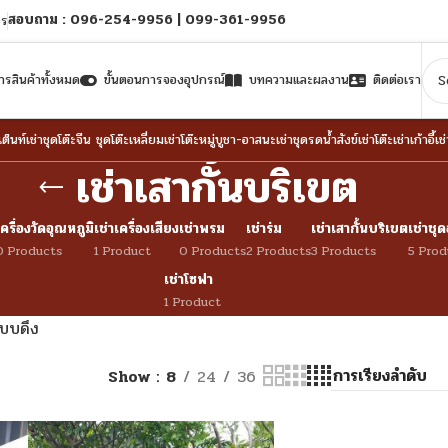
สอบถาม : 096-254-9956 | 099-361-9956
จร
รสินค้าทั้งหมด
ขั้นตอนการจองอุปกรณ์
บทความและผลงาน
ติดต่อเรา
เต็นท์
เช่าชุดโต๊ะจีน ชุดโต๊ะเหลี่ยม
เช่าโต๊ะหมู่บูชา-อาสนะ
เช่าชุดรดน้ำสังข์
เช่าโต๊ะ
เช่าเก้าอี้
เช
เช่าเสากั้นบริเขต
เครื่องวัดอุณหภูมิ
เช่าเครื่องเสียง
เช่าพรม
เช่าร่ม
เช่าเสากั้นบริเขต
เช่าชุด
0 Products
1 Product
0 Products
2 Products
3 Products
5 Prod
เช่าโซฟา
1 Product
แบบดึง
Show
8
24
36