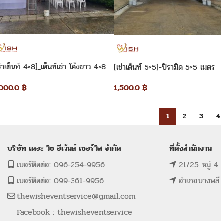
ช่าเต็นท์ 4×8]_เต็นท์เช่า โค้งขาว 4×8
[เช่าเต็นท์ 5×5]-ปิรามิด 5×5 เมตร
ตร
1,500.0
฿
,000.0
฿
1
2
3
4
บริษัท เดอะ วิช อีเว้นต์ เซอร์วิส จำกัด
ที่ตั้งสำนักงาน
เบอร์ติดต่อ: 096-254-9956
21/25 หมู่ 4
เบอร์ติดต่อ: 099-361-9956
อำเภอบางพลี
thewisheventservice@gmail.com
Facebook : thewisheventservice