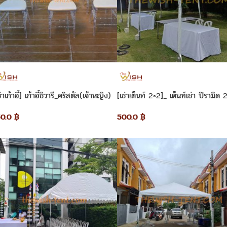
ช่าเก้าอี้] เก้าอี้ชิวารี_คริสตัล(เจ้าหญิง)
[เช่าเต็นท์ 2×2]_ เต็นท์เช่า ปิรามิด 
เมตร
50.0
฿
500.0
฿