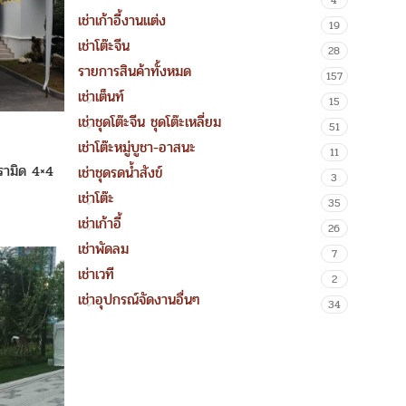
4
เช่าเก้าอี้งานแต่ง
19
เช่าโต๊ะจีน
28
รายการสินค้าทั้งหมด
157
เช่าเต็นท์
15
เช่าชุดโต๊ะจีน ชุดโต๊ะเหลี่ยม
51
เช่าโต๊ะหมู่บูชา-อาสนะ
11
ปิรามิด 4×4
เช่าชุดรดน้ำสังข์
3
เช่าโต๊ะ
35
เช่าเก้าอี้
26
เช่าพัดลม
7
เช่าเวที
2
เช่าอุปกรณ์จัดงานอื่นๆ
34