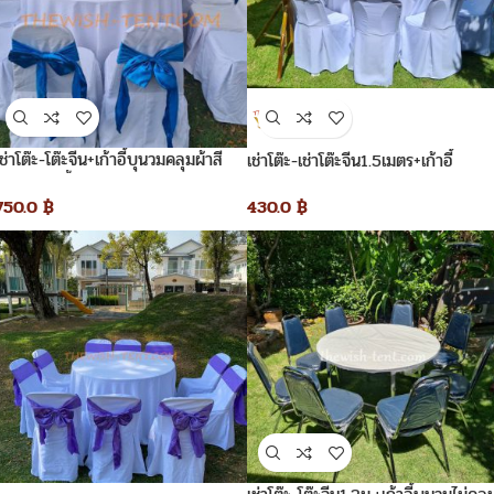
เช่าโต๊ะ-โต๊ะจีน+เก้าอี้บุนวมคลุมผ้าสี
เช่าโต๊ะ-เช่าโต๊ะจีน1.5เมตร+เก้าอี้
ขาว+โบว์สีน้ำเงิน
พลาสติกคลุมผ้าสีขาว
750.0
฿
430.0
฿