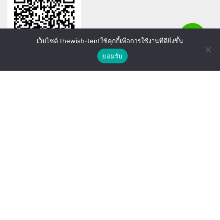
เว็บไซต์ thewish-tentใช้คุกกี้เพื่อการใช้งานที่ดียิ่งขึ้น
ติดต่อเรา
ยอมรับ
Shop
Wishlist
Compare
ที่ตั้งสำนักงาน
21/25 หมู่ 4 ตำบลบางพลีใหญ่
อำเภอบางพลี จังหวัดสมุทรปราการ 10540
MAIN MENU
SUPPORT LINK
หน้าแรก
ดูรายการที่ขอใบเสนอราคา
รายการสินค้าทั้งหมด
ดูรายการสินค้าที่ถูกใจ