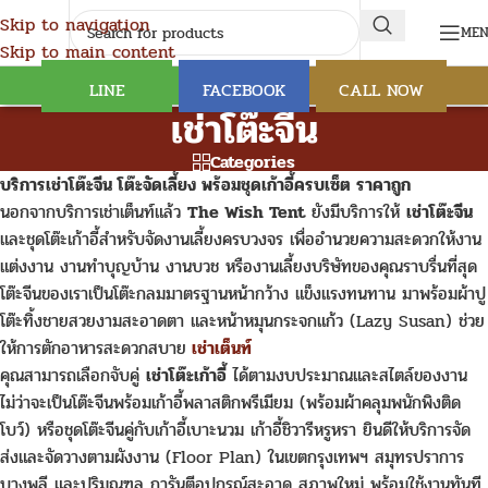
Skip to navigation
ME
Skip to main content
LINE
FACEBOOK
CALL NOW
เช่าโต๊ะจีน
Categories
บริการเช่าโต๊ะจีน โต๊ะจัดเลี้ยง พร้อมชุดเก้าอี้ครบเซ็ต ราคาถูก
นอกจากบริการเช่าเต็นท์แล้ว
The Wish Tent
ยังมีบริการให้
เช่าโต๊ะจีน
และชุดโต๊ะเก้าอี้สำหรับจัดงานเลี้ยงครบวงจร เพื่ออำนวยความสะดวกให้งาน
แต่งงาน งานทำบุญบ้าน งานบวช หรืองานเลี้ยงบริษัทของคุณราบรื่นที่สุด
โต๊ะจีนของเราเป็นโต๊ะกลมมาตรฐานหน้ากว้าง แข็งแรงทนทาน มาพร้อมผ้าปู
โต๊ะทิ้งชายสวยงามสะอาดตา และหน้าหมุนกระจกแก้ว (Lazy Susan) ช่วย
ให้การตักอาหารสะดวกสบาย
เช่าเต็นท์
คุณสามารถเลือกจับคู่
เช่าโต๊ะเก้าอี้
ได้ตามงบประมาณและสไตล์ของงาน
ไม่ว่าจะเป็นโต๊ะจีนพร้อมเก้าอี้พลาสติกพรีเมียม (พร้อมผ้าคลุมพนักพิงติด
โบว์) หรือชุดโต๊ะจีนคู่กับเก้าอี้เบาะนวม เก้าอี้ชิวารีหรูหรา ยินดีให้บริการจัด
ส่งและจัดวางตามผังงาน (Floor Plan) ในเขตกรุงเทพฯ สมุทรปราการ
บางพลี และปริมณฑล การันตีอุปกรณ์สะอาด สภาพใหม่ พร้อมใช้งานทันที