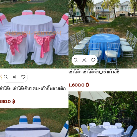
เช่าโต๊ะ-เช่าโต๊ะจีน_เช่าเก้าอี้ชิ
วารี_คริสตัล
1,600.0
฿
เช่าโต๊ะ เช่าโต๊ะจีน1.5ม+เก้าอี้พลาสติก
คลุมผ้าสีขาว+โบว์สีชมพู
480.0
฿