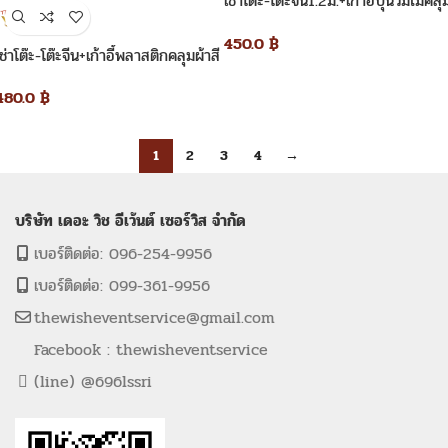
เช่าโต๊ะ-โต๊ะจีน1.2ม.+เก้าอี้บุนวมไม่คลุ
ผ้า
450.0
฿
เช่าโต๊ะ-โต๊ะจีน+เก้าอี้พลาสติกคลุมผ้าสี
ขาว+โบว์สีม่วง
480.0
฿
1
2
3
4
→
บริษัท เดอะ วิช อีเว้นต์ เซอร์วิส จำกัด
เบอร์ติดต่อ: 096-254-9956
เบอร์ติดต่อ: 099-361-9956
thewisheventservice@gmail.com
Facebook : thewisheventservice
(line) @696lssri