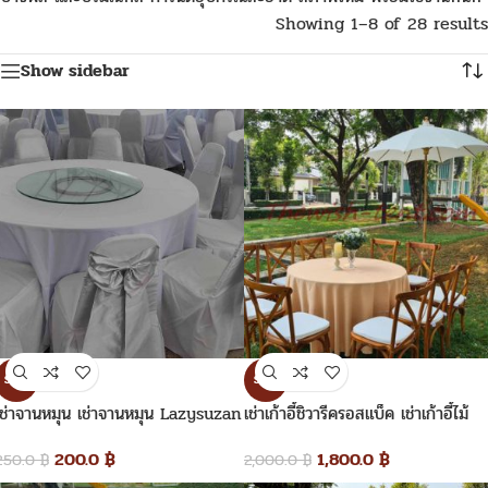
Showing 1–8 of 28 results
Show sidebar
SALE
SALE
เช่าจานหมุน เช่าจานหมุน Lazysuzan
เช่าเก้าอี้ชิวารีครอสแบ็ค เช่าเก้าอี้ไม้
เช่าโต๊ะจีน
200.0
฿
1,800.0
฿
250.0
฿
2,000.0
฿