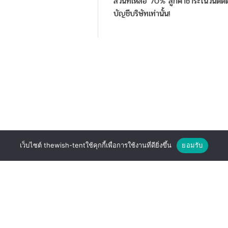
ส่วนที่เหลือ 70% ลูกค้าชำระในวันติดต
บัญชีบริษัทเท่านั้น!
เว็บไซต์ thewish-tentใช้คุกกี้เพื่อการใช้งานที่ดียิ่งขึ้น
ยอมรับ
MAIN MENU
 ตำบลบางพลีใหญ่
หน้าแรก
 จังหวัดสมุทรปราการ 10540
รายการสินค้าทั้งหมด