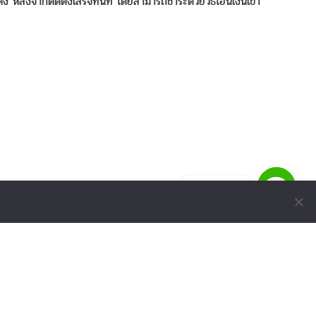
ั้ง หลังจากติดตั้งเสร็จทันที โดยสามารถชำระด้วยวิธีโอนเงินเข้า
ติดต่อเรา
SUPPORT LINK
ดูรายการที่ขอใบเสนอราคา
ดูรายการสินค้าที่ถูกใจ