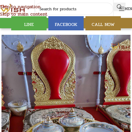
Skip to navigation
ME
Skip to main content
LINE
FACEBOOK
CALL NOW