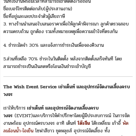
วันที่ใช้งานพร้อมเวลาที่สามารถเขาติดตั้ง/รื้อถอน
ชื่อเบอร์โทรติดต่อกลับ(ผู้ประสานงาน)
ชื่อที่อยู่และเลขประจำตัวผู้เสียภาษี
3. ทางร้านนำเสนอใบเสนอราคาเพื่อให้ลูกค้าพิจารณา ลูกค้าตรวจสอบ
ความครบถ้วน ถูกต้อง รวมทั้งหมายเหตุเพื่อความเข้าใจที่ตรงกัน
4. ชำระมัดจำ 30% และแจ้งการชำระเงินเพื่อจองคิวงาน
5.ส่วนที่เหลือ 70% ชำระในวันติดตั้ง หลังจากติดตั้งเสร็จทันที โดย
สามารถชำระเป็นเงินสดหรือโอนเงินชำระเข้าบัญชี
The Wish Event Service เช่าเต็นท์ และอุปกรณ์จัดงานเลี้ยงครบ
วงจร
เราให้บริการ
เช่าเต็นท์ และอุปกรณ์จัดงานเลี้ยงครบ
วงจร
(EVENT)และบริการให้คำปรึกษาโดยผู้มีประสบการณ์ ในการจัด
งานพร้อม อุปกรณ์ครบวงจร อาทิ เต็นท์
โต๊ะจีน
โต๊ะเหลี่ยม เก้าอี้
พัด
ลมไอนน้ำ-ไอเย็น
โซฟาสีขาว ชุดหลุยส์ อุปกรณ์จัดเลี้ยง ทั้ง