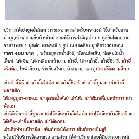
บริการให้
เช่าชุดขันโตก
ภาชนะอาหารสำหรับพระสงฆ์ ใช้สำหรับงาน
ทำบุญบ้าน งานขึ้นบ้านใหม่ งานพิธีการสำคัญต่าง ๆ ชุดขันโตกถวาย
อาหารพระ 1 ชุดต่อ พระสงฆ์ 1 รูป แบบเคลือบมุขสีขาวขอบทอง
ราคา 400 บาท
,
พร้อมชุดรดน้ำสังข์, พัดลมไอเย็น, พัดลมไอน้ำ,
เต็นท์, โต๊ะจีน, โต๊ะเหลี่ยมหน้าขาว, เก้าอี้, โต๊ะ+เก้าอี้, เก้าอี้ชิวารี,
เก้าอี้
คริสตัล
, โซฟาสีขาว, ร่มเชียงใหม่, ร่มสนาม, และ
อุปกรณ์จัดงานอื่น ๆ
เช่าเก้าอี้พิธี
เช่าเก้าอี้คริสตัล
เช่าเก้าอี้ชิวารี
เช่าเก้าอี้บุนวม
เช่าเก้าอี้
พลาสติก
โต๊ะหมู่บูชา-อาสนะ
เช่าชุดรดน้ำสังข์
เช่าโต๊ะ
เช่าโต๊ะเหลี่ยมหน้าขาว
เช่า
พัดลม
เช่าโต๊ะจีน+เก้าอี้บุนวม
เช่าโต๊ะจีน+เก้าอี้คริสตัล
เช่าโต๊ะจีน+เก้าอี้ชิวารี
เช่า
โต๊ะจีน+เก้าอี้พลาสติก
เช่าโต๊ะกลม
เช่าเต็นท์ทรงปิรามิด
เต็นท์ทรงโค้งขาว
เต็นท์ทรงเซ็นจูรี
พร้อมให้บริการจัดงานเร่ง งานด่วน ให้คำปรึกษาโดยผู้มีประสบการณ์