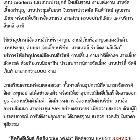
แบบ
modern
และแบบประยุกต์
ไทยโบราณ
งานแต่งงาน งานจัด
เลี้ยงทำบุญ งานประชุมสัมมนา ในราคาประหยัด สินค้าใหม่ คุณภาพ
เยี่ยม พร้อมให้บริการจัดงานเร่ง งานด่วน ครบจบในที่เดียว และบริการ
อื่นๆอี อาทิ
ให้เช่าอุปกรณ์จัดงานอีเว้นท์ราคาถูก, งานอีเว้นท์ออกบูธแสดงสินค้า,
งานประชุม, สัมมนา จัดเลี้ยงบริษัท, งานแรลลี่ รับจัดงานอีเว้นท์
บริการให้เช่าอุปกรณ์จัดงานอีเว้นท์
งานเลี้ยง งานปาร์ตี้ต่างๆ งานเลี้ยง
สังสรรค์ ด้วยทีมงานมืออาชีพ ประสบการณ์การจัดเลี้ยง งานปาร์ตี้ จัดอี
เว้นท์ มามากกว่า1000 งาน
เราเตรียมความพร้อมตลอดเวลา ทั้งทางด้านอุปกรณ์ที่สามารถจัดสรรค์
จัดการทุกอย่างได้อย่างลงตัว พร้อมให้เช่าอุปกรณ์
จัดอีเว้นท์
จัดงานออก
บูธ จัดงานเปิดตัวสินค้า จัดนิทรรศการ จัดงานเปิดตัวบริษัท งานจัด
อบรมสัมมนา งานประชุม ฯลฯ อย่างครบวงจร เพื่อความสะดวก ด้วยผู้มี
ประสบการณ์ การันตีงานคุณภาพ ได้มาตรฐาน สะดวก รวดเร็ว ในราคา
ยุติธรรม
“คิดถึงอีเว้นต์ คิดถึง The Wish”
ติดต่องาน EVENT
SERVICE