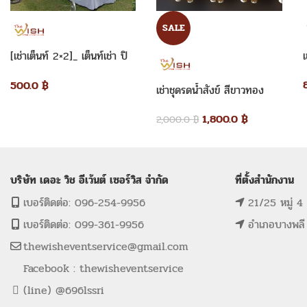
SALE
[เช่าเต็นท์ 2×2]_ เต็นท์เช่า ปิ
เ
รามิด 2×2 เมตร
500.0
฿
เช่าชุดรดน้ำสังข์ สีขาวทอง
1,800.0
฿
2,000.0
฿
บริษัท เดอะ วิช อีเว้นต์ เซอร์วิส จำกัด
ที่ตั้งสำนักงาน
เบอร์ติดต่อ: 096-254-9956
21/25 หมู่ 4
เบอร์ติดต่อ: 099-361-9956
อำเภอบางพลี
thewisheventservice@gmail.com
Facebook : thewisheventservice
(line) @696lssri