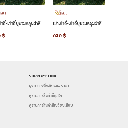
ต็นท์ โต๊ะจีน โต๊ะเหลี่ยม เก้าอี้ พัดลมไอนน้ำ-ไอเย็น โซฟาสี
งแบบ modern และแบบประยุกต์ ไทยโบราณ งานแต่งงาน งานจัด
ะหยัด สินค้าใหม่ คุณภาพเยี่ยม พร้อมให้บริการจัดงานเร่ง
ก้าอี้-เก้าอี้บุนวมคลุมผ้าสี
เช่าเก้าอี้-เก้าอี้บุนวมคลุมผ้าสี
เช่าเก้า
ขาวพร้อมผูกโบว์สีทอง
ผ้าสีขาว
0
฿
65.0
฿
30.0
฿
พจ FACEbook
ก้าอี้หลุยส์ให้เช่า
,
ให้เช่าชุดเก้าอี้หลุยส์
,
ให้เชาชุดโซฟา
ยส์ สมุทรปราการ
,
ให้เช่าชุดโซฟาหลุยส์ ชลบุรี
,
ชุดโซฟาหลุยส์ให้
ลุยส์
,
เก้าอี้ประ
,
เก้าอี้ประธานหลุยส์ให้เช่า
SUPPORT LINK
ล-แบบใส
เช่าเก้าอี้–เก้าอี้คริสตัล เป็นเก้าอี้แบบใส พร้อมเบาะ
 งานเลี้ยงสังสรรค์ งานเลี้ยงทั่วไป
ราคา 150 บาทต่อวัน
ได้
ดูรายการที่ขอใบเสนอราคา
างหน้าเว็บไซต์ (ขอใบเสนอราคา)
ดูรายการสินค้าที่ถูกใจ
9956 หรือ 096-254-9956
อีเมล์
ดูรายการสินค้าที่เปรียบเทียบ
าทิ