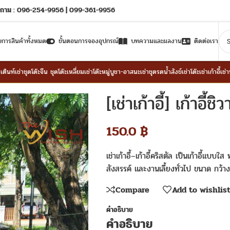
ถาม : 096-254-9956 | 099-361-9956
ยการสินค้าทั้งหมด
ขั้นตอนการจองอุปกรณ์
บทความและผลงาน
ติดต่อเรา
าเต็นท์
เช่าชุดโต๊ะจีน ชุดโต๊ะเหลี่ยม
เช่าโต๊ะหมู่บูชา-อาสนะ
เช่าชุดรดน้ำสังข์
เช่าโต๊ะ
เช่าเก้าอี้
เช่
[เช่าเก้าอี้] เก้าอี้
150.0
฿
เช่าเก้าอี้–เก้าอี้คริสตัล เป็นเก้าอี้แ
สังสรรค์ และงานเลี้ยงทั่วไป ขนาด กว้
Compare
Add to wishlis
คำอธิบาย
คำอธิบาย