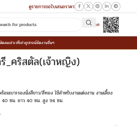
ดูรายการขอใบเสนอราคา
QR-Line
าพัดลม
เช่าเวที
เช่าอุปกรณ์จัดงานอื่นๆ
ชิวารี_คริสตัล(เจ้าหญิง)
บบใส พร้อมเบาะรองนั่งสีขาว/สีทอง ใช้สำหรับงานแต่งงาน งานเลี้ยง
าง 40 ซม. ยาว 40 ซม. สูง 94 ซม.
t