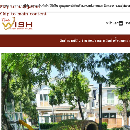
สอบ
Skip to navigation
e Wish Tent : ผู้ให้บริการเต้นท์เช่า โต๊ะจีน ชุดอุปกรณ์สำหรับงานแต่งงานและอื่นๆครบวงจร
Skip to main content
หน้าแรก
รา
สินค้าขายดี
สินค้ามาใหม่
รายการสินค้าทั้งหมด
เช่