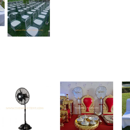
บริการให้เช่าโต๊ะหมู่บูชา
เช่าเก้าอี้ชิวารี
เบาะรองนั่งสีขาว/ทอง ใช้สำหรับงานแต่ง
วัน
และบริการให้เช่า ชุดรดน้ำสังข์ พัดลมไ
เก้าอี้ชิวารี
เก้าอี้คริสตัล
โซฟาสีขาว ร่มเช
เช่าเก้าอี้พิธี
เช่าเก้าอี้คริสตัล
เช่าเก้าอี้ชิวา
โต๊ะหมู่บูชา-อาสนะ
เช่าชุดรดน้ำสังข์
เช่าโ
เช่าโต๊ะจีน+เก้าอี้บุนวม
เช่าโต๊ะจีน+เก้าอี้ค
กลม
เช่าเต็นท์ทรงปิรามิด
เต็นท์ทรงโค้งขาว
The Wish Event Service เช่าเต็นท์
เราให้บริการ เช่าเต็นท์ และอุปกรณ์จัด