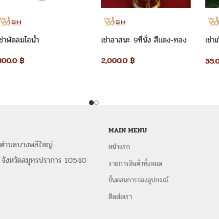
ในการจัดงานพร้อม อุปกรณ์ครบวงจร อาทิ เ
ขาว ชุดหลุยส์ อุปกรณ์จัดเลี้ยง ทั้
เลี้ยงทำบุญ งานประชุมสัมมนา ในราคาปร
ช่าพัดลมไอน้ำ
เช่าอาสนะ 9ที่นั่ง สีแดง-ทอง
เช่าเ
งานด่วน ครบจบในที่เดียว
ขาว
800.0
฿
2,000.0
฿
55.
ติดตามอัปเดตผลงานในเ
ให้เช่าเก้าอี้หลุยส์
,
เก้าอี้หลุยส์ให้เช่า
,
ชุดเ
หลุยส์
,
ชุดโซฟาหลุยส์ให้เช่า
,
ให้เช่าหลุ
เช่า สมุทรปราการ
,
ให้เช้าเก้าอี้ประธานห
MAIN MENU
สามารถติดต่อสั่งจอง
เช่าเก้าอี้คริสตั
 ตำบลบางพลีใหญ่
รองนั่งสีขาว/ทอง ใช้สำหรับงานแต่งงาน
หน้าแรก
โดยตรงหรือส่งรายละเอียดให้เราผ่านท
 จังหวัดสมุทรปราการ 10540
รายการสินค้าทั้งหมด
1. ติดต่อผ่านเรา
โทรศัพท์ 099-361-
ขั้นตอนการจองอุปกรณ์
thewisheventservice@gmail.com
ติดต่อเรา
2. แจ้งรายละเอียดเพื่อทำใบเสนอราคา อ