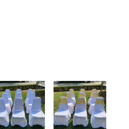
 คริสตัล-ชิวารีใส
เช่าเก้าอี้–เก้าอี้คริสตัล เป็นเก้าอี้แบบใส พร้อม
งาน งานเลี้ยงสังสรรค์ งานเลี้ยงทั่วไป
ราคา 150 บาทต่อ
อเย็น พัดลมไอน้ำ เต็นท์ โต๊ะจีน โต๊ะเหลี่ยมหน้าขาว เก้าอี้
ียงใหม่ ร่มสนาม และ
อุปกรณ์จัดงานอื่น ๆ
รี
เช่าเก้าอี้บุนวม
เช่าเก้าอี้พลาสติก
ต๊ะ
เช่าโต๊ะเหลี่ยมหน้าขาว
เช่าพัดลม
ริสตัล
เช่าโต๊ะจีน+เก้าอี้ชิวารี
เช่าโต๊ะจีน+เก้าอี้พลาสติก
เช่าโต๊ะ
เต็นท์ทรงเซ็นจูรี
 และอุปกรณ์จัดงานเลี้ยงครบวงจร
งานเลี้ยงครบวงจร และบริการให้คำปรึกษาโดยผู้มีประสบการณ์