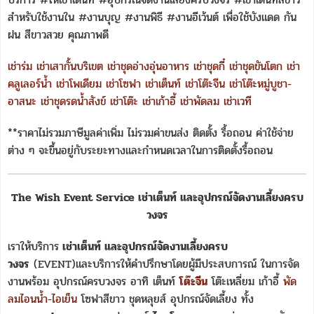
สำหรับใช้งานใน #งานบุญ #งานพิธี #งานอีเว้นต์ เพื่อใช้บังแดด กัน
ฝน สีขาวสวย คุณภาพดี
เช่าร่ม
เช่าเสากั้นบริเขต
เช่าชุดอ่างอุ่นอาหาร
เช่าชุดกี๋
เช่าชุดขันโตก
เช่า
คลูเลอร์น้ำ
เช่าโพเดียม
เช่าโซฟา
เช่าเต็นท์
เช่าโต๊ะจีน
เช่าโต๊ะหมู่บูชา-
อาสนะ
เช่าชุดรดน้ำสังข์
เช่าโต๊ะ
เช่าเก้าอี้
เช่าพัดลม
เช่าเวที
**ราคาไม่รวมภาษีมูลค่าเพิ่ม ไม่รวมค่าขนส่ง ติดตั้ง รื้อถอน ค่าใช้จ่าย
ต่าง ๆ จะขึ้นอยู่กับระยะทางและกำหนดเวลาในการติดตั้งรื้อถอน
The Wish Event Service เช่าเต็นท์ และอุปกรณ์จัดงานเลี้ยงครบ
วงจร
เราให้บริการ
เช่าเต็นท์ และอุปกรณ์จัดงานเลี้ยงครบ
วงจร
(EVENT)และบริการให้คำปรึกษาโดยผู้มีประสบการณ์ ในการจัด
งานพร้อม อุปกรณ์ครบวงจร อาทิ เต็นท์
โต๊ะจีน
โต๊ะเหลี่ยม เก้าอี้
พัด
ลมไอนน้ำ-ไอเย็น
โซฟาสีขาว ชุดหลุยส์ อุปกรณ์จัดเลี้ยง ทั้ง