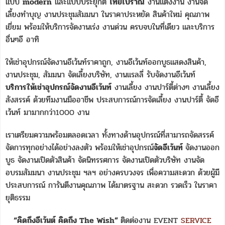
แบบ
modern
และแบบประยุกต์
ไทยโบราณ
งานแต่งงาน งานจัด
เลี้ยงทำบุญ งานประชุมสัมมนา ในราคาประหยัด สินค้าใหม่ คุณภาพ
เยี่ยม พร้อมให้บริการจัดงานเร่ง งานด่วน ครบจบในที่เดียว และบริการ
อื่นๆอี อาทิ
ให้เช่าอุปกรณ์จัดงานอีเว้นท์ราคาถูก, งานอีเว้นท์ออกบูธแสดงสินค้า,
งานประชุม, สัมมนา จัดเลี้ยงบริษัท, งานแรลลี่ รับจัดงานอีเว้นท์
บริการให้เช่าอุปกรณ์จัดงานอีเว้นท์
งานเลี้ยง งานปาร์ตี้ต่างๆ งานเลี้ยง
สังสรรค์ ด้วยทีมงานมืออาชีพ ประสบการณ์การจัดเลี้ยง งานปาร์ตี้ จัดอี
เว้นท์ มามากกว่า1000 งาน
เราเตรียมความพร้อมตลอดเวลา ทั้งทางด้านอุปกรณ์ที่สามารถจัดสรรค์
จัดการทุกอย่างได้อย่างลงตัว พร้อมให้เช่าอุปกรณ์
จัดอีเว้นท์
จัดงานออก
บูธ จัดงานเปิดตัวสินค้า จัดนิทรรศการ จัดงานเปิดตัวบริษัท งานจัด
อบรมสัมมนา งานประชุม ฯลฯ อย่างครบวงจร เพื่อความสะดวก ด้วยผู้มี
ประสบการณ์ การันตีงานคุณภาพ ได้มาตรฐาน สะดวก รวดเร็ว ในราคา
ยุติธรรม
“คิดถึงอีเว้นต์ คิดถึง The Wish”
ติดต่องาน EVENT
SERVICE