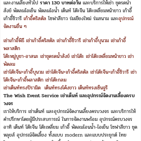
และงานเลี้ยงทั่วไป
ราคา 130 บาทต่อวัน
และบริการให้เช่า ชุดรดน้ำ
สังข์ พัดลมไอเย็น พัดลมไอน้ำ เต็นท์ โต๊ะจีน โต๊ะเหลี่ยมหน้าขาว เก้าอี้
เก้าอี้ชิวารี
เก้าอี้คริสตัล
โซฟาสีขาว ร่มเชียงใหม่ ร่มสนาม และ
อุปกรณ์
จัดงานอื่น ๆ
เช่าเก้าอี้พิธี
เช่าเก้าอี้คริสตัล
เช่าเก้าอี้ชิวารี
เช่าเก้าอี้บุนวม
เช่าเก้าอี้
พลาสติก
โต๊ะหมู่บูชา-อาสนะ
เช่าชุดรดน้ำสังข์
เช่าโต๊ะ
เช่าโต๊ะเหลี่ยมหน้าขาว
เช่า
พัดลม
เช่าโต๊ะจีน+เก้าอี้บุนวม
เช่าโต๊ะจีน+เก้าอี้คริสตัล
เช่าโต๊ะจีน+เก้าอี้ชิวารี
เช่า
โต๊ะจีน+เก้าอี้พลาสติก
เช่าโต๊ะกลม
เช่าเต็นท์ทรงปิรามิด
เต็นท์ทรงโค้งขาว
เต็นท์ทรงเซ็นจูรี
The Wish Event Service เช่าเต็นท์ และอุปกรณ์จัดงานเลี้ยงครบ
วงจร
เราให้บริการ เช่าเต็นท์ และอุปกรณ์จัดงานเลี้ยงครบวงจร และบริการให้
คำปรึกษาโดยผู้มีประสบการณ์ ในการจัดงานพร้อม อุปกรณ์ครบวงจร
อาทิ เต็นท์ โต๊ะจีน โต๊ะเหลี่ยม เก้าอี้ พัดลมไอนน้ำ-ไอเย็น โซฟาสีขาว ชุด
หลุยส์ อุปกรณ์จัดเลี้ยง ทั้งแบบ modern และแบบประยุกต์ ไทย