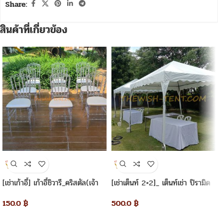
Share:
สินค้าที่เกี่ยวข้อง
[เช่าเก้าอี้] เก้าอี้ชิวารี_คริสตัล(เจ้า
[เช่าเต็นท์ 2×2]_ เต็นท์เช่า ปิรามิด
หญิง)
2×2 เมตร
150.0
฿
500.0
฿