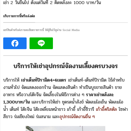
เช่า 2 วันขึ้นไป ตั้งแต่วันที่ 2 คิดหลังละ 1000 บาท/วัน
เก็บรายการนี้หรือส่งต่อ
แชร์สินค้าหรือส่งรายละเอียดรายการนี้ ให้ผู้อื่นไว้ดูผ่าน Social Media
บริการให้เช่าอุปกรณ์จัดงานเลี้ยงครบวงจร
บริการให้
เช่าเต็นท์ปิรามิด4×4เมตร
เช่าเต็นท์-เต็นท์ปิรามิด ใช้สำหรับ
งานทั่วไป จัดแสดงออกร้าน จัดแสดงสินค้า ทำเป็นบูธขายสินค้า ขาย
อาหาร หรือวางโต๊ะจีน จัดเลี้ยงในพิธีการต่าง ๆ
ราคาเช่าหลังละ
1,300บาท/วัน
และบริการให้เช่า ชุดรดน้ำสังข์ พัดลมไอเย็น พัดลมไอ
น้ำ เต็นท์ โต๊ะจีน โต๊ะเหลี่ยมหน้าขาว เก้าอี้ เก้าอี้ชิวารี
เก้าอี้คริสตัล
โซฟา
สีขาว ร่มเชียงใหม่ ร่มสนาม และ
อุปกรณ์จัดงานอื่น ๆ