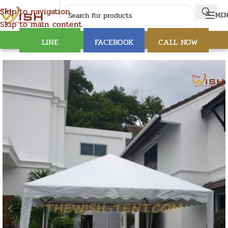
Skip to navigation
ME
Skip to main content
LINE
FACEBOOK
CALL NOW