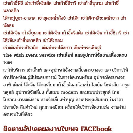
เช่าเก้าอี้พิธี
เช่าเก้าอี้คริสตัล
เช่าเก้าอี้ชิวารี
เช่าเก้าอี้บุนวม
เช่าเก้าอี้
พลาสติก
โต๊ะหมู่บูชา-อาสนะ
เช่าชุดรดน้ำสังข์
เช่าโต๊ะ
เช่าโต๊ะเหลี่ยมหน้าขาว
เช่า
พัดลม
เช่าโต๊ะจีน+เก้าอี้บุนวม
เช่าโต๊ะจีน+เก้าอี้คริสตัล
เช่าโต๊ะจีน+เก้าอี้ชิวารี
เช่า
โต๊ะจีน+เก้าอี้พลาสติก
เช่าโต๊ะกลม
เช่าเต็นท์ทรงปิรามิด
เต็นท์ทรงโค้งขาว
เต็นท์ทรงเซ็นจูรี
The Wish Event Service เช่าเต็นท์ และอุปกรณ์จัดงานเลี้ยงครบ
วงจร
เราให้บริการ เช่าเต็นท์ และอุปกรณ์จัดงานเลี้ยงครบวงจร และบริการให้
คำปรึกษาโดยผู้มีประสบการณ์ ในการจัดงานพร้อม อุปกรณ์ครบวงจร
อาทิ เต็นท์ โต๊ะจีน โต๊ะเหลี่ยม เก้าอี้ พัดลมไอนน้ำ-ไอเย็น โซฟาสีขาว ชุด
หลุยส์ อุปกรณ์จัดเลี้ยง ทั้งแบบ modern และแบบประยุกต์ ไทย
โบราณ งานแต่งงาน งานจัดเลี้ยงทำบุญ งานประชุมสัมมนา ในราคา
ประหยัด สินค้าใหม่ คุณภาพเยี่ยม พร้อมให้บริการจัดงานเร่ง งานด่วน
ครบจบในที่เดียว
ติดตามอัปเดตผลงานในเพจ FACEbook