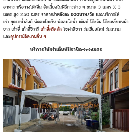
อาหาร หรือวางโต๊ะจีน จัดเลี้ยงในพิธีการต่าง ๆ ขนาด 3 เมตร X 3
เมตร สูง 2.50 เมตร
ราคาเช่าหลังละ 600บาท/วัน
และบริการให้
เช่า ชุดรดน้ำสังข์ พัดลมไอเย็น พัดลมไอน้ำ เต็นท์ โต๊ะจีน โต๊ะเหลี่ยมหน้า
ขาว เก้าอี้ เก้าอี้ชิวารี
เก้าอี้คริสตัล
โซฟาสีขาว ร่มเชียงใหม่ ร่มสนาม
และ
อุปกรณ์จัดงานอื่น ๆ
บริการให้เช่าเต็นท์ปิรามิด-5×5เมตร