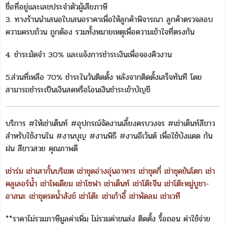
ชื่อที่อยู่และเลขประจำตัวผู้เสียภาษี
3. ทางร้านนำเสนอใบเสนอราคาเพื่อให้ลูกค้าพิจารณา ลูกค้าตรวจสอบ
ความครบถ้วน ถูกต้อง รวมทั้งหมายเหตุเพื่อความเข้าใจที่ตรงกัน
4. ชำระมัดจำ 30% และแจ้งการชำระเงินเพื่อจองคิวงาน
5.ส่วนที่เหลือ 70% ชำระในวันติดตั้ง หลังจากติดตั้งเสร็จทันที โดย
สามารถชำระเป็นเงินสดหรือโอนเงินชำระเข้าบัญชี
บริการ #ให้เช่าเต็นท์ #อุปกรณ์จัดงานเลี้ยงครบวงจร #เช่าเต็นท์สีขาว
สำหรับใช้งานใน #งานบุญ #งานพิธี #งานอีเว้นต์ เพื่อใช้บังแดด กัน
ฝน สีขาวสวย คุณภาพดี
เช่าร่ม
เช่าเสากั้นบริเขต
เช่าชุดอ่างอุ่นอาหาร
เช่าชุดกี๋
เช่าชุดขันโตก
เช่า
คลูเลอร์น้ำ
เช่าโพเดียม
เช่าโซฟา
เช่าเต็นท์
เช่าโต๊ะจีน
เช่าโต๊ะหมู่บูชา-
อาสนะ
เช่าชุดรดน้ำสังข์
เช่าโต๊ะ
เช่าเก้าอี้
เช่าพัดลม
เช่าเวที
**ราคาไม่รวมภาษีมูลค่าเพิ่ม ไม่รวมค่าขนส่ง ติดตั้ง รื้อถอน ค่าใช้จ่าย