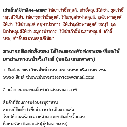
เช่าเต็นท์ปิรามิด4×4เมตร
ให้เช่าเก้าอี้หลุยส์
,
เก้าอี้หลุยส์ให้เช่า
,
ชุดเก้าอี้
หลุยส์ให้เช่า
,
ให้เช่าชุดเก้าอี้หลุยส์
,
ให้เชาชุดโซฟาหลุยส์
,
ชุดโซฟาหลุยส์
ให้เช่า
,
ให้เช่าหลุยส์ สมุทรปราการ
,
ให้เช่าชุดโซฟาหลุยส์ ชลบุรี
,
ชุด
โซฟาหลุยส์ให้เช่า สมุทรปราการ
,
ให้เช้าเก้าอี้ประธานหลุยส์
,
เก้าอี้
ประ
,
เก้าอี้ประธานหลุยส์ให้เช่า
สามารถติดต่อสั่งจอง ได้โดยตรงหรือส่งรายละเอียดให้
เราผ่านทางหน้าเว็บไซต์ (ขอใบเสนอราคา)
1. ติดต่อผ่านเรา
โทรศัพท์ 099-361-9956 หรือ 096-254-
9956
อีเมล์ thewisheventservice@gmail.com
2. แจ้งรายละเอียดเพื่อทำใบเสนอราคา อาทิ
สินค้าที่ต้องการพร้อมระบุจำนวน
สถานที่ติดตั้ง (เพื่อทำการประเมินค่าขนส่ง)
วันที่ใช้งานพร้อมเวลาที่สามารถเขาติดตั้ง/รื้อถอน
ชื่อเบอร์โทรติดต่อกลับ(ผู้ประสานงาน)