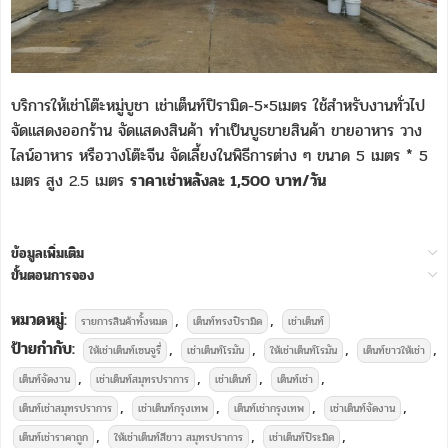
บริการให้เช่าโต๊ะหมู่บูชา เช่าเต็นท์ปิรามิด-5×5เมตร ใช้สำหรับงานทั่วไป
จัดแสดงออกร้าน จัดแสดงสินค้า ทำเป็นบูธขายสินค้า ขายอาหาร วาง
ไลน์อาหาร หรือวางโต๊ะจีน จัดเลี้ยงในพิธีการต่าง ๆ ขนาด 5 เมตร * 5
เมตร สูง 2.5 เมตร
ราคาเช่าหลังละ 1,500 บาท/วัน
ข้อมูลเพิ่มเติม
ขั้นตอนการจอง
หมวดหมู่:
,
,
รายการสินค้าทั้งหมด
เต็นท์ทรงปิรามิด
เช่าเต็นท์
ป้ายกำกับ:
,
,
,
,
ให้เช่าเต็นท์เซนจูรี่
เช่าเต็นท์โรมัน
ให้เช่าเต็นท์โรมัน
เต็นท์ขาวให้เช่า
,
,
,
,
เต็นท์จัดงาน
เช่าเต็นท์สมุทรปราการ
เช่าเต็นท์
เต็นท์เช่า
,
,
,
,
เต็นท์เช่าสมุทรปราการ
เช่าเต็นท์กรุงเทพ
เต็นท์เช่ากรุงเทพ
เช่าเต็นท์จัดงาน
,
,
,
เต็นท์เช่าราคาถูก
ให้เช่าเต็นท์สีขาว สมุทรปราการ
เช่าเต็นท์ปิระมิด