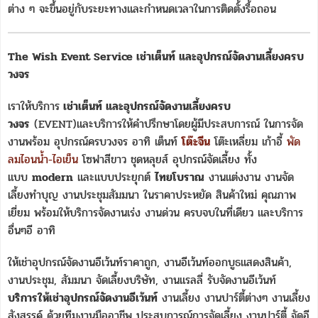
ต่าง ๆ จะขึ้นอยู่กับระยะทางและกำหนดเวลาในการติดตั้งรื้อถอน
The Wish Event Service เช่าเต็นท์ และอุปกรณ์จัดงานเลี้ยงครบ
วงจร
เราให้บริการ
เช่าเต็นท์ และอุปกรณ์จัดงานเลี้ยงครบ
วงจร
(EVENT)และบริการให้คำปรึกษาโดยผู้มีประสบการณ์ ในการจัด
งานพร้อม อุปกรณ์ครบวงจร อาทิ เต็นท์
โต๊ะจีน
โต๊ะเหลี่ยม เก้าอี้
พัด
ลมไอนน้ำ-ไอเย็น
โซฟาสีขาว ชุดหลุยส์ อุปกรณ์จัดเลี้ยง ทั้ง
แบบ
modern
และแบบประยุกต์
ไทยโบราณ
งานแต่งงาน งานจัด
เลี้ยงทำบุญ งานประชุมสัมมนา ในราคาประหยัด สินค้าใหม่ คุณภาพ
เยี่ยม พร้อมให้บริการจัดงานเร่ง งานด่วน ครบจบในที่เดียว และบริการ
อื่นๆอี อาทิ
ให้เช่าอุปกรณ์จัดงานอีเว้นท์ราคาถูก, งานอีเว้นท์ออกบูธแสดงสินค้า,
งานประชุม, สัมมนา จัดเลี้ยงบริษัท, งานแรลลี่ รับจัดงานอีเว้นท์
บริการให้เช่าอุปกรณ์จัดงานอีเว้นท์
งานเลี้ยง งานปาร์ตี้ต่างๆ งานเลี้ยง
สังสรรค์ ด้วยทีมงานมืออาชีพ ประสบการณ์การจัดเลี้ยง งานปาร์ตี้ จัดอี