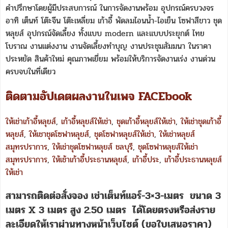
คำปรึกษาโดยผู้มีประสบการณ์ ในการจัดงานพร้อม อุปกรณ์ครบวงจร
อาทิ เต็นท์ โต๊ะจีน โต๊ะเหลี่ยม เก้าอี้ พัดลมไอนน้ำ-ไอเย็น โซฟาสีขาว ชุด
หลุยส์ อุปกรณ์จัดเลี้ยง ทั้งแบบ modern และแบบประยุกต์ ไทย
โบราณ งานแต่งงาน งานจัดเลี้ยงทำบุญ งานประชุมสัมมนา ในราคา
ประหยัด สินค้าใหม่ คุณภาพเยี่ยม พร้อมให้บริการจัดงานเร่ง งานด่วน
ครบจบในที่เดียว
ติดตามอัปเดตผลงานในเพจ FACEbook
ให้เช่าเก้าอี้หลุยส์
,
เก้าอี้หลุยส์ให้เช่า
,
ชุดเก้าอี้หลุยส์ให้เช่า
,
ให้เช่าชุดเก้าอี้
หลุยส์
,
ให้เชาชุดโซฟาหลุยส์
,
ชุดโซฟาหลุยส์ให้เช่า
,
ให้เช่าหลุยส์
สมุทรปราการ
,
ให้เช่าชุดโซฟาหลุยส์ ชลบุรี
,
ชุดโซฟาหลุยส์ให้เช่า
สมุทรปราการ
,
ให้เช้าเก้าอี้ประธานหลุยส์
,
เก้าอี้ประ
,
เก้าอี้ประธานหลุยส์
ให้เช่า
สามารถติดต่อสั่งจอง
เช่าเต็นท์แอร์-3×3-เมตร
ขนาด 3
เมตร X 3 เมตร สูง 2.50 เมตร
ได้โดยตรงหรือส่งราย
ละเอียดให้เราผ่านทางหน้าเว็บไซต์ (ขอใบเสนอราคา)