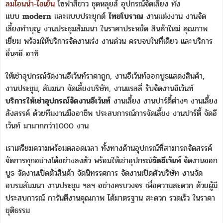
ลมไอนน้ำ-ไอเย็น
โซฟาสีขาว ชุดหลุยส์ อุปกรณ์จัดเลี้ยง ทั้ง
แบบ
modern
และแบบประยุกต์
ไทยโบราณ
งานแต่งงาน งานจัด
เลี้ยงทำบุญ งานประชุมสัมมนา ในราคาประหยัด สินค้าใหม่ คุณภาพ
เยี่ยม พร้อมให้บริการจัดงานเร่ง งานด่วน ครบจบในที่เดียว และบริการ
อื่นๆอี อาทิ
ให้เช่าอุปกรณ์จัดงานอีเว้นท์ราคาถูก, งานอีเว้นท์ออกบูธแสดงสินค้า,
งานประชุม, สัมมนา จัดเลี้ยงบริษัท, งานแรลลี่ รับจัดงานอีเว้นท์
บริการให้เช่าอุปกรณ์จัดงานอีเว้นท์
งานเลี้ยง งานปาร์ตี้ต่างๆ งานเลี้ยง
สังสรรค์ ด้วยทีมงานมืออาชีพ ประสบการณ์การจัดเลี้ยง งานปาร์ตี้ จัดอี
เว้นท์ มามากกว่า1000 งาน
เราเตรียมความพร้อมตลอดเวลา ทั้งทางด้านอุปกรณ์ที่สามารถจัดสรรค์
จัดการทุกอย่างได้อย่างลงตัว พร้อมให้เช่าอุปกรณ์
จัดอีเว้นท์
จัดงานออก
บูธ จัดงานเปิดตัวสินค้า จัดนิทรรศการ จัดงานเปิดตัวบริษัท งานจัด
อบรมสัมมนา งานประชุม ฯลฯ อย่างครบวงจร เพื่อความสะดวก ด้วยผู้มี
ประสบการณ์ การันตีงานคุณภาพ ได้มาตรฐาน สะดวก รวดเร็ว ในราคา
ยุติธรรม