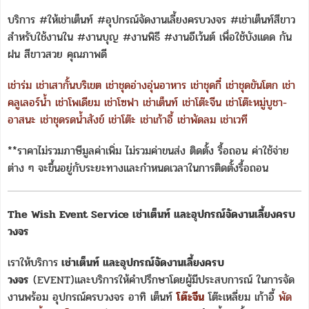
บริการ #ให้เช่าเต็นท์ #อุปกรณ์จัดงานเลี้ยงครบวงจร #เช่าเต็นท์สีขาว
สำหรับใช้งานใน #งานบุญ #งานพิธี #งานอีเว้นต์ เพื่อใช้บังแดด กัน
ฝน สีขาวสวย คุณภาพดี
เช่าร่ม
เช่าเสากั้นบริเขต
เช่าชุดอ่างอุ่นอาหาร
เช่าชุดกี๋
เช่าชุดขันโตก
เช่า
คลูเลอร์น้ำ
เช่าโพเดียม
เช่าโซฟา
เช่าเต็นท์
เช่าโต๊ะจีน
เช่าโต๊ะหมู่บูชา-
อาสนะ
เช่าชุดรดน้ำสังข์
เช่าโต๊ะ
เช่าเก้าอี้
เช่าพัดลม
เช่าเวที
**ราคาไม่รวมภาษีมูลค่าเพิ่ม ไม่รวมค่าขนส่ง ติดตั้ง รื้อถอน ค่าใช้จ่าย
ต่าง ๆ จะขึ้นอยู่กับระยะทางและกำหนดเวลาในการติดตั้งรื้อถอน
The Wish Event Service เช่าเต็นท์ และอุปกรณ์จัดงานเลี้ยงครบ
วงจร
เราให้บริการ
เช่าเต็นท์ และอุปกรณ์จัดงานเลี้ยงครบ
วงจร
(EVENT)และบริการให้คำปรึกษาโดยผู้มีประสบการณ์ ในการจัด
งานพร้อม อุปกรณ์ครบวงจร อาทิ เต็นท์
โต๊ะจีน
โต๊ะเหลี่ยม เก้าอี้
พัด