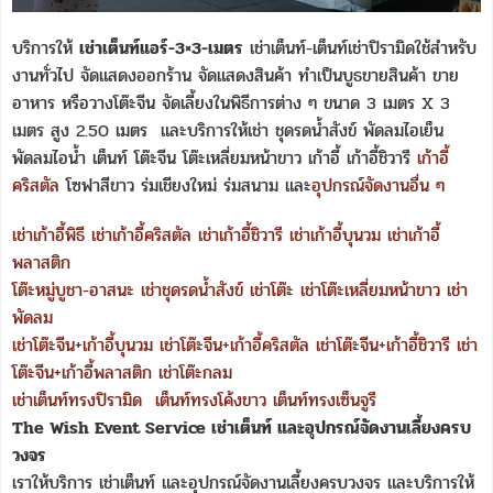
บริการให้
เช่าเต็นท์แอร์-3×3-เมตร
เช่าเต็นท์-เต็นท์เช่าปิรามิดใช้สำหรับ
งานทั่วไป จัดแสดงออกร้าน จัดแสดงสินค้า ทำเป็นบูธขายสินค้า ขาย
อาหาร หรือวางโต๊ะจีน จัดเลี้ยงในพิธีการต่าง ๆ ขนาด 3 เมตร X 3
เมตร สูง 2.50 เมตร และบริการให้เช่า ชุดรดน้ำสังข์ พัดลมไอเย็น
พัดลมไอน้ำ เต็นท์ โต๊ะจีน โต๊ะเหลี่ยมหน้าขาว เก้าอี้ เก้าอี้ชิวารี
เก้าอี้
คริสตัล
โซฟาสีขาว ร่มเชียงใหม่ ร่มสนาม และ
อุปกรณ์จัดงานอื่น ๆ
เช่าเก้าอี้พิธี
เช่าเก้าอี้คริสตัล
เช่าเก้าอี้ชิวารี
เช่าเก้าอี้บุนวม
เช่าเก้าอี้
พลาสติก
โต๊ะหมู่บูชา-อาสนะ
เช่าชุดรดน้ำสังข์
เช่าโต๊ะ
เช่าโต๊ะเหลี่ยมหน้าขาว
เช่า
พัดลม
เช่าโต๊ะจีน+เก้าอี้บุนวม
เช่าโต๊ะจีน+เก้าอี้คริสตัล
เช่าโต๊ะจีน+เก้าอี้ชิวารี
เช่า
โต๊ะจีน+เก้าอี้พลาสติก
เช่าโต๊ะกลม
เช่าเต็นท์ทรงปิรามิด
เต็นท์ทรงโค้งขาว
เต็นท์ทรงเซ็นจูรี
The Wish Event Service เช่าเต็นท์ และอุปกรณ์จัดงานเลี้ยงครบ
วงจร
เราให้บริการ เช่าเต็นท์ และอุปกรณ์จัดงานเลี้ยงครบวงจร และบริการให้