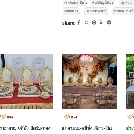
,
,
เช่าเต็นท์ปิรามิด
เต็นท์เซ็นจูรี่ให้เช่า
เต็นท์ขาว
,
,
เต็นท์ให้เช่า
เต็นท์สีขาวให้เช่า
เช่าเต็นท์เซนจูรี่
Share:
บริการให้
เช่าเต็นท์แอร์-4×4-เมตร
เช่าเ
แสดงสินค้า ทำเป็นบูธขายสินค้า ขายอาห
4 เมตร สูง 2.50 เมตร และบริการให้เช่า 
เหลี่ยมหน้าขาว เก้าอี้ เก้าอี้ชิวารี
เก้าอี้คร
เช่าเก้าอี้พิธี
เช่าเก้าอี้คริสตัล
เช่าเก้าอี้ชิวา
โต๊ะหมู่บูชา-อาสนะ
เช่าชุดรดน้ำสังข์
เช่าโ
ช่าอาสนะ 9ที่นั่ง สีครีม-ทอง
เช่าอาสนะ-9ที่นั่ง สีขาว-เงิน
เช่าเ
เช่าโต๊ะจีน+เก้าอี้บุนวม
เช่าโต๊ะจีน+เก้าอี้ค