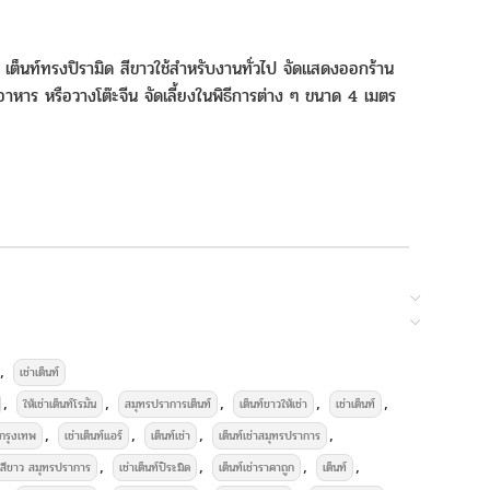
์ เต็นท์ทรงปิรามิด สีขาวใช้สำหรับงานทั่วไป จัดแสดงออกร้าน
าหาร หรือวางโต๊ะจีน จัดเลี้ยงในพิธีการต่าง ๆ ขนาด 4 เมตร
 Media
,
เช่าเต็นท์
,
,
,
,
,
าอุปกรณ์จัดงานเลี้ยงครบวงจร
ให้เช่าเต็นท์โรมัน
สมุทรปราการเต็นท์
เต็นท์ขาวให้เช่า
เช่าเต็นท์
,
,
,
,
์กรุงเทพ
เช่าเต็นท์แอร์
เต็นท์เช่า
เต็นท์เช่าสมุทรปราการ
,
,
,
,
นท์สีขาว สมุทรปราการ
เช่าเต็นท์ปิระมิด
เต็นท์เช่าราคาถูก
เต็นท์