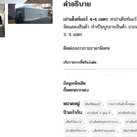
คำอธิบาย
เช่าเต็นท์แอร์ 4×4 เมตร
#เช่าเต็นท์แอร
จัดแสดงสินค้า ทำเป็นบูธขายสินค้า ขายอ
X 4 เมตร
ติดต่อสอบถามราคาพิเศษ
เก็บรายการนี้หรือส่งต่อ
แชร์สินค้าหรือส่งรายละเอียดรายการนี้ ให้ผู้อื่นไว้ดูผ่าน Social
ข้อมูลเพิ่มเติม
ขั้นตอนการจอง
Facebook
Line
หมวดหมู่:
,
เต็นท์ติดแอร์
รายการสินค้าทั้งหมด
ป้ายกำกับ:
,
บริการให้เช่
เช่าเต็นท์ 4 คูณ 8
เช่าเต็นท์โรมัน
,
,
เต็นท์จัดงาน
เช่าเต็นท์สมุทรปราการ
เช่าเต็นท
,
,
เช่าเต็นท์จัดงาน
เต็นท์เช่ากรุงเทพ
ให้เช่าเต็