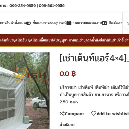
ถาม : 096-254-9956 | 099-361-9956
ยการสินค้าทั้งหมด
ขั้นตอนการจองอุปกรณ์
บทความและผลงาน
ติดต่อเรา
าเต็นท์
เช่าชุดโต๊ะจีน ชุดโต๊ะเหลี่ยม
เช่าโต๊ะหมู่บูชา-อาสนะ
เช่าชุดรดน้ำสังข์
เช่าโต๊ะ
เช่าเก้าอี้
เช่
[เช่าเต็นท์แอร์4×4]
0.0
฿
บริการเช่า เช่าเต็นท์ เต็นท์เช่า เต็นท์ใ
ทำเป็นบูธขายสินค้า ขายอาหาร หรือวางโ
2.50 เมตร
Compare
Add to wishlis
คำอธิบาย