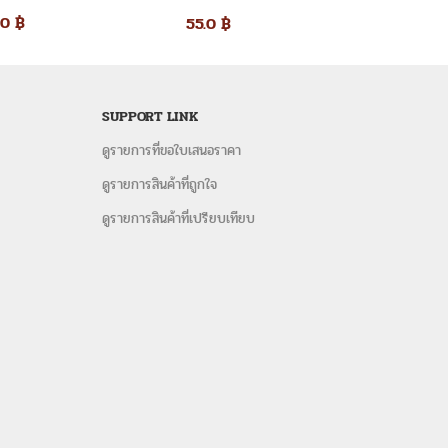
ขาว
งานแต่ง
.0
฿
55.0
฿
130.0
เต็นท์ทรงเซ็นจูรี
 และอุปกรณ์จัดงานเลี้ยงครบวงจร
งานเลี้ยงครบวงจร และบริการให้คำปรึกษาโดยผู้มีประสบการณ์
ต็นท์ โต๊ะจีน โต๊ะเหลี่ยม เก้าอี้ พัดลมไอนน้ำ-ไอเย็น โซฟาสี
SUPPORT LINK
งแบบ modern และแบบประยุกต์ ไทยโบราณ งานแต่งงาน งานจัด
ดูรายการที่ขอใบเสนอราคา
ะหยัด สินค้าใหม่ คุณภาพเยี่ยม พร้อมให้บริการจัดงานเร่ง
ดูรายการสินค้าที่ถูกใจ
ดูรายการสินค้าที่เปรียบเทียบ
พจ FACEbook
ก้าอี้หลุยส์ให้เช่า
,
ให้เช่าชุดเก้าอี้หลุยส์
,
ให้เชาชุดโซฟา
ยส์ สมุทรปราการ
,
ให้เช่าชุดโซฟาหลุยส์ ชลบุรี
,
ชุดโซฟาหลุยส์ให้
ลุยส์
,
เก้าอี้ประ
,
เก้าอี้ประธานหลุยส์ให้เช่า
ร์-4×4-เมตร
ขนาด 4 เมตร X 4 เมตร สูง 2.50 เมตร
ราผ่านทางหน้าเว็บไซต์ (ขอใบเสนอราคา)
9956 หรือ 096-254-9956
อีเมล์