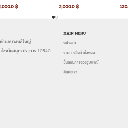
กลม
2,000.0
฿
2,000.0
฿
130
เช่าเต็นท์ทรงปิรามิด
เต็นท์ทรงโค้งขาว
The Wish Event Service เช่าเต็นท์
เราให้บริการ เช่าเต็นท์ และอุปกรณ์จัด
ในการจัดงานพร้อม อุปกรณ์ครบวงจร อาทิ เ
MAIN MENU
ขาว ชุดหลุยส์ อุปกรณ์จัดเลี้ยง ทั้
 ตำบลบางพลีใหญ่
หน้าแรก
เลี้ยงทำบุญ งานประชุมสัมมนา ในราคาปร
 จังหวัดสมุทรปราการ 10540
รายการสินค้าทั้งหมด
งานด่วน ครบจบในที่เดียว
ขั้นตอนการจองอุปกรณ์
ติดตามอัปเดตผลงานในเ
ติดต่อเรา
ให้เช่าเก้าอี้หลุยส์
,
เก้าอี้หลุยส์ให้เช่า
,
ชุดเ
หลุยส์
,
ชุดโซฟาหลุยส์ให้เช่า
,
ให้เช่าหลุ
เช่า สมุทรปราการ
,
ให้เช้าเก้าอี้ประธานห
สามารถติดต่อสั่งจอง
เช่าเต็นท์แอ
ได้โดยตรงหรือส่งรายละเอียดให้เ
1. ติดต่อผ่านเรา
โทรศัพท์ 099-361-