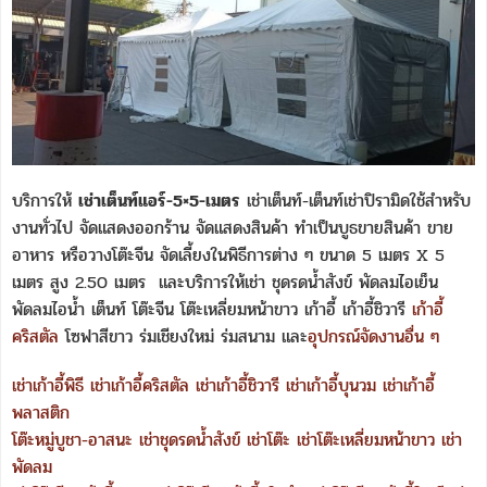
บริการให้
เช่าเต็นท์แอร์-5×5-เมตร
เช่าเต็นท์-เต็นท์เช่าปิรามิดใช้สำหรับ
งานทั่วไป จัดแสดงออกร้าน จัดแสดงสินค้า ทำเป็นบูธขายสินค้า ขาย
อาหาร หรือวางโต๊ะจีน จัดเลี้ยงในพิธีการต่าง ๆ ขนาด 5 เมตร X 5
เมตร สูง 2.50 เมตร และบริการให้เช่า ชุดรดน้ำสังข์ พัดลมไอเย็น
พัดลมไอน้ำ เต็นท์ โต๊ะจีน โต๊ะเหลี่ยมหน้าขาว เก้าอี้ เก้าอี้ชิวารี
เก้าอี้
คริสตัล
โซฟาสีขาว ร่มเชียงใหม่ ร่มสนาม และ
อุปกรณ์จัดงานอื่น ๆ
เช่าเก้าอี้พิธี
เช่าเก้าอี้คริสตัล
เช่าเก้าอี้ชิวารี
เช่าเก้าอี้บุนวม
เช่าเก้าอี้
พลาสติก
โต๊ะหมู่บูชา-อาสนะ
เช่าชุดรดน้ำสังข์
เช่าโต๊ะ
เช่าโต๊ะเหลี่ยมหน้าขาว
เช่า
พัดลม