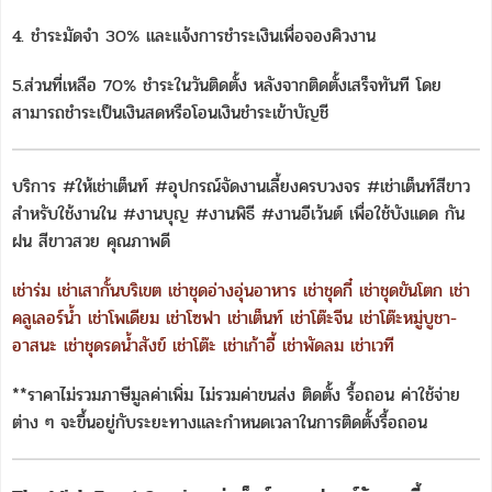
4. ชำระมัดจำ 30% และแจ้งการชำระเงินเพื่อจองคิวงาน
5.ส่วนที่เหลือ 70% ชำระในวันติดตั้ง หลังจากติดตั้งเสร็จทันที โดย
สามารถชำระเป็นเงินสดหรือโอนเงินชำระเข้าบัญชี
บริการ #ให้เช่าเต็นท์ #อุปกรณ์จัดงานเลี้ยงครบวงจร #เช่าเต็นท์สีขาว
สำหรับใช้งานใน #งานบุญ #งานพิธี #งานอีเว้นต์ เพื่อใช้บังแดด กัน
ฝน สีขาวสวย คุณภาพดี
เช่าร่ม
เช่าเสากั้นบริเขต
เช่าชุดอ่างอุ่นอาหาร
เช่าชุดกี๋
เช่าชุดขันโตก
เช่า
คลูเลอร์น้ำ
เช่าโพเดียม
เช่าโซฟา
เช่าเต็นท์
เช่าโต๊ะจีน
เช่าโต๊ะหมู่บูชา-
อาสนะ
เช่าชุดรดน้ำสังข์
เช่าโต๊ะ
เช่าเก้าอี้
เช่าพัดลม
เช่าเวที
**ราคาไม่รวมภาษีมูลค่าเพิ่ม ไม่รวมค่าขนส่ง ติดตั้ง รื้อถอน ค่าใช้จ่าย
ต่าง ๆ จะขึ้นอยู่กับระยะทางและกำหนดเวลาในการติดตั้งรื้อถอน