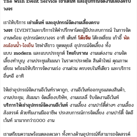
The Wish Event Service เช่าเต็นท์ และอุปกรณ์จัดงานเลี้ยงครบ
วงจร
เราให้บริการ
เช่าเต็นท์ และอุปกรณ์จัดงานเลี้ยงครบ
วงจร
(EVENT)และบริการให้คำปรึกษาโดยผู้มีประสบการณ์ ในการจัด
งานพร้อม อุปกรณ์ครบวงจร อาทิ เต็นท์
โต๊ะจีน
โต๊ะเหลี่ยม เก้าอี้
พัด
ลมไอนน้ำ-ไอเย็น
โซฟาสีขาว ชุดหลุยส์ อุปกรณ์จัดเลี้ยง ทั้ง
แบบ
modern
และแบบประยุกต์
ไทยโบราณ
งานแต่งงาน งานจัด
เลี้ยงทำบุญ งานประชุมสัมมนา ในราคาประหยัด สินค้าใหม่ คุณภาพ
เยี่ยม พร้อมให้บริการจัดงานเร่ง งานด่วน ครบจบในที่เดียว และบริการ
อื่นๆอี อาทิ
ให้เช่าอุปกรณ์จัดงานอีเว้นท์ราคาถูก, งานอีเว้นท์ออกบูธแสดงสินค้า,
งานประชุม, สัมมนา จัดเลี้ยงบริษัท, งานแรลลี่ รับจัดงานอีเว้นท์
บริการให้เช่าอุปกรณ์จัดงานอีเว้นท์
งานเลี้ยง งานปาร์ตี้ต่างๆ งานเลี้ยง
สังสรรค์ ด้วยทีมงานมืออาชีพ ประสบการณ์การจัดเลี้ยง งานปาร์ตี้ จัดอี
เว้นท์ มามากกว่า1000 งาน
เราเตรียมความพร้อมตลอดเวลา ทั้งทางด้านอุปกรณ์ที่สามารถจัดสรรค์