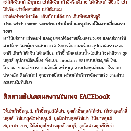
เช่าโต๊ะจีน+เก้าอี้บุนวม
เช่าโต๊ะจีน+เก้าอี้คริสตัล
เช่าโต๊ะจีน+เก้าอี้ชิวารี
เช่า
โต๊ะจีน+เก้าอี้พลาสติก
เช่าโต๊ะกลม
เช่าเต็นท์ทรงปิรามิด
เต็นท์ทรงโค้งขาว
เต็นท์ทรงเซ็นจูรี
The Wish Event Service เช่าเต็นท์ และอุปกรณ์จัดงานเลี้ยงครบ
วงจร
เราให้บริการ เช่าเต็นท์ และอุปกรณ์จัดงานเลี้ยงครบวงจร และบริการให้
คำปรึกษาโดยผู้มีประสบการณ์ ในการจัดงานพร้อม อุปกรณ์ครบวงจร
อาทิ เต็นท์ โต๊ะจีน โต๊ะเหลี่ยม เก้าอี้ พัดลมไอนน้ำ-ไอเย็น โซฟาสีขาว ชุด
หลุยส์ อุปกรณ์จัดเลี้ยง ทั้งแบบ modern และแบบประยุกต์ ไทย
โบราณ งานแต่งงาน งานจัดเลี้ยงทำบุญ งานประชุมสัมมนา ในราคา
ประหยัด สินค้าใหม่ คุณภาพเยี่ยม พร้อมให้บริการจัดงานเร่ง งานด่วน
ครบจบในที่เดียว
ติดตามอัปเดตผลงานในเพจ FACEbook
ให้เช่าเก้าอี้หลุยส์
,
เก้าอี้หลุยส์ให้เช่า
,
ชุดเก้าอี้หลุยส์ให้เช่า
,
ให้เช่าชุดเก้าอี้
หลุยส์
,
ให้เชาชุดโซฟาหลุยส์
,
ชุดโซฟาหลุยส์ให้เช่า
,
ให้เช่าหลุยส์
สมุทรปราการ
,
ให้เช่าชุดโซฟาหลุยส์ ชลบุรี
,
ชุดโซฟาหลุยส์ให้เช่า