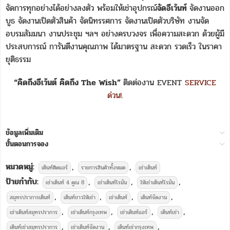
จัดการทุกอย่างได้อย่างลงตัว พร้อมให้เช่าอุปกรณ์
จัดอีเว้นท์
จัดงานออก
บูธ จัดงานเปิดตัวสินค้า จัดนิทรรศการ จัดงานเปิดตัวบริษัท งานจัด
อบรมสัมมนา งานประชุม ฯลฯ อย่างครบวงจร เพื่อความสะดวก ด้วยผู้มี
ประสบการณ์ การันตีงานคุณภาพ ได้มาตรฐาน สะดวก รวดเร็ว ในราคา
ยุติธรรม
“คิดถึงอีเว้นต์ คิดถึง The Wish”
ติดต่องาน EVENT
SERVICE
ด่วน!.
ข้อมูลเพิ่มเติม
ขั้นตอนการจอง
หมวดหมู่:
,
,
เต็นท์ติดแอร์
รายการสินค้าทั้งหมด
เช่าเต็นท์
ป้ายกำกับ:
,
,
,
เช่าเต็นท์ 4 คูณ 8
เช่าเต็นท์โรมัน
ให้เช่าเต็นท์โรมัน
,
,
,
,
สมุทรปราการเต็นท์
เต็นท์ขาวให้เช่า
เช่าเต็นท์
เต็นท์จัดงาน
,
,
,
,
เช่าเต็นท์สมุทรปราการ
เช่าเต็นท์กรุงเทพ
เช่าเต็นท์แอร์
เต็นท์เช่า
,
,
,
เต็นท์เช่าสมุทรปราการ
เช่าเต็นท์จัดงาน
เต็นท์เช่ากรุงเทพ