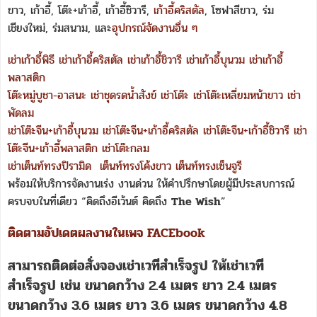
ขาว, เก้าอี้, โต๊ะ+เก้าอี้, เก้าอี้ชิวารี,
เก้าอี้คริสตัล
, โซฟาสีขาว, ร่ม
เชียงใหม่, ร่มสนาม, และ
อุปกรณ์จัดงานอื่น ๆ
เช่าเก้าอี้พิธี
เช่าเก้าอี้คริสตัล
เช่าเก้าอี้ชิวารี
เช่าเก้าอี้บุนวม
เช่าเก้าอี้
พลาสติก
โต๊ะหมู่บูชา-อาสนะ
เช่าชุดรดน้ำสังข์
เช่าโต๊ะ
เช่าโต๊ะเหลี่ยมหน้าขาว
เช่า
พัดลม
เช่าโต๊ะจีน+เก้าอี้บุนวม
เช่าโต๊ะจีน+เก้าอี้คริสตัล
เช่าโต๊ะจีน+เก้าอี้ชิวารี
เช่า
โต๊ะจีน+เก้าอี้พลาสติก
เช่าโต๊ะกลม
เช่าเต็นท์ทรงปิรามิด
เต็นท์ทรงโค้งขาว
เต็นท์ทรงเซ็นจูรี
พร้อมให้บริการจัดงานเร่ง งานด่วน ให้คำปรึกษาโดยผู้มีประสบการณ์
ครบจบในที่เดียว “คิดถึงอีเว้นต์ คิดถึง
The Wish
”
ติดตามอัปเดตผลงานในเพจ FACEbook
สามารถติดต่อสั่งจอง
เช่าเวทีสำเร็จรูป
ให้เช่าเวที
สำเร็จรูป เช่น ขนาดกว้าง 2.4 เมตร ยาว 2.4 เมตร
ขนาดกว้าง 3.6 เมตร ยาว 3.6 เมตร ขนาดกว้าง 4.8