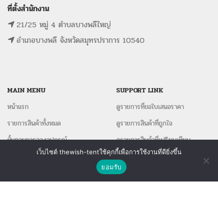
ที่ตั้งสำนักงาน
21/25 หมู่ 4 ตำบลบางพลีใหญ่
อำเภอบางพลี จังหวัดสมุทรปราการ 10540
MAIN MENU
SUPPORT LINK
หน้าแรก
ดูรายการที่ขอใบเสนอราคา
รายการสินค้าทั้งหมด
ดูรายการสินค้าที่ถูกใจ
ขั้นตอนการจองอุปกรณ์
ดูรายการสินค้าที่เปรียบเทียบ
เว็บไซต์ thewish-tentใช้คุกกี้เพื่อการใช้งานที่ดียิ่งขึ้น
ติดต่อเรา
ติดต่อเรา
ยอมรับ
Shop
Wishlist
Compare
The Wish Tent. All Rights Reserved. | ผู้ให้บริการเต็นท์ โต๊ะจีน โต๊ะหมู่บูชา-อาสนะ ชุดพิธี
งานแต่ง รวมถึงอุปกรณ์ต่างๆมากกว่า 100 รายการ ให้บริการทั้งในกรุงเทพและต่างจังหวัด