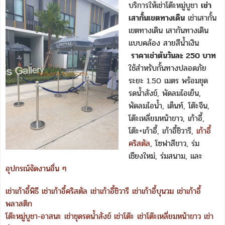
บริการให้เช่าโต๊ะหมู่บูชา
เช่า
เสากั้นเขตทางเดิน
เช่าเสากั้น
เขตทางเดิน เสากันทางเดิน
แบบคล้อง สายสีน้ำเงิน
ราคาเช่าต้นวันละ 250 บาท
ใช้สำหรับกั้นทางปลอดภัย
ระยะ 1.50 เมตร พร้อมชุด
รดน้ำสังข์, พัดลมไอเย็น,
พัดลมไอน้ำ, เต็นท์, โต๊ะจีน,
โต๊ะเหลี่ยมหน้าขาว, เก้าอี้,
โต๊ะ+เก้าอี้, เก้าอี้ชิวารี,
เก้าอี้
คริสตัล
, โซฟาสีขาว, ร่ม
เชียงใหม่, ร่มสนาม, และ
อุปกรณ์จัดงานอื่น ๆ
เช่าเก้าอี้พิธี
เช่าเก้าอี้คริสตัล
เช่าเก้าอี้ชิวารี
เช่าเก้าอี้บุนวม
เช่าเก้าอี้
พลาสติก
โต๊ะหมู่บูชา-อาสนะ
เช่าชุดรดน้ำสังข์
เช่าโต๊ะ
เช่าโต๊ะเหลี่ยมหน้าขาว
เช่า