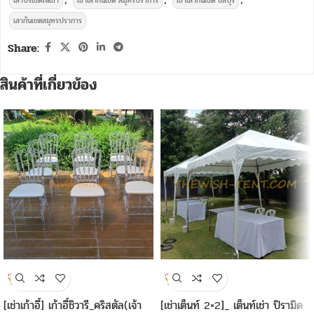
เสาบริเขตให้เช่า
เช่าเสากั้นเขต สมุทรปราการ
เช่าเสากั้นเขต ชลบุรี
เสากันเขตสมุทรปราการ
Share:
สินค้าที่เกี่ยวข้อง
[เช่าเก้าอี้] เก้าอี้ชิวารี_คริสตัล(เจ้า
[เช่าเต็นท์ 2×2]_ เต็นท์เช่า ปิรามิด