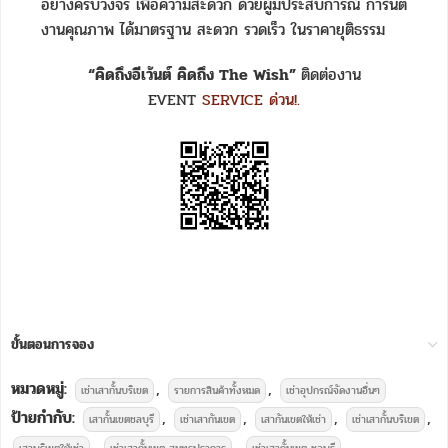
อย่างครบวงจร เพื่อความสะดวก ด้วยผู้มีประสบการณ์ การันตี
งานคุณภาพ ได้มาตรฐาน สะดวก รวดเร็ว ในราคายุติธรรม
“คิดถึงอีเว้นต์ คิดถึง The Wish”
ติดต่องาน
EVENT
SERVICE ด่วน!.
ขั้นตอนการจอง
หมวดหมู่:
,
,
เช่าเสากั้นบริเขต
รายการสินค้าทั้งหมด
เช่าอุปกรณ์จัดงานอื่นๆ
ป้ายกำกับ:
,
,
,
,
เสากั้นเขตชลบุรี
เช่าเสากันเขต
เสากันเขตให้เช่า
เช่าเสากั้นบริเขต
,
,
,