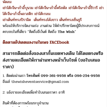
พัดลม
เช่าโต๊ะจีน+เก้าอี้บุนวม
เช่าโต๊ะจีน+เก้าอี้คริสตัล
เช่าโต๊ะจีน+เก้าอี้ชิวารี
เช่า
โต๊ะจีน+เก้าอี้พลาสติก
เช่าโต๊ะกลม
เช่าเต็นท์ทรงปิรามิด
เต็นท์ทรงโค้งขาว
เต็นท์ทรงเซ็นจูรี
พร้อมให้บริการจัดงานเร่ง งานด่วน ให้คำปรึกษาโดยผู้มีประสบการณ์
ครบจบในที่เดียว “คิดถึงอีเว้นต์ คิดถึง
The Wish
”
ติดตามอัปเดตผลงานในเพจ FACEbook
สามารถติดต่อสั่งจองเสากั้นเขตทางเดิน ได้โดยตรงหรือ
ส่งรายละเอียดให้เราผ่านทางหน้าเว็บไซต์ (ขอใบเสนอ
ราคา)
1. ติดต่อผ่านเรา
โทรศัพท์ 099-361-9956 หรือ 096-254-9956
อีเมล์ thewisheventservice@gmail.com
2. แจ้งรายละเอียดเพื่อทำใบเสนอราคา อาทิ
สินค้าที่ต้องการพร้อมระบุจำนวน