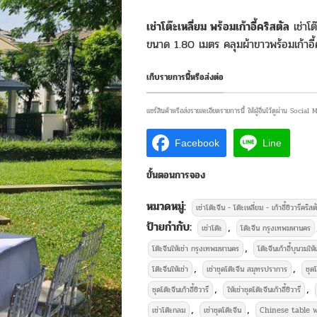
เช่าโต๊ะเหลี่ยม พร้อมเก้าอี้คริสตัล
เช่าโต
ขนาด 1.80 เมตร คลุมผ้าขาวพร้อมเก้าอ
เก็บรายการนี้หรือส่งต่อ
แชร์สินค้าหรือส่งรายละเอียดรายการนี้ ให้ผู้อื่นไว้ดูผ่าน Social
Facebook
Line
ขั้นตอนการจอง
บริการให้เช่
หมวดหมู่:
เช่าโต๊ะจีน - โต๊ะเหลี่ยม - เก้าอี้ชิวารีคริสต
ป้ายกำกับ:
,
เช่าโต๊ะ
โต๊ะจีน กรุงเทพมหานคร
,
โต๊ะจีนให้เช่า กรุงเทพมหานคร
โต๊ะจีนเก้าอี้บุนวมให้เ
,
,
โต๊ะจีนให้เช่า
เช่าชุดโต๊ะจีน สมุทรปราการ
ชุดโ
,
,
ชุดโต๊ะจีนเก้าอี้ชิวารี
ให้เช่าชุดโต๊ะจีนเก้าอี้ชิวารี
,
,
เช่าโต๊ะกลม
เช่าชุดโต๊ะจีน
Chinese table w