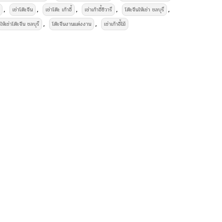
,
,
,
,
,
เช่าโต๊ะจีน
เช่าโต๊ะ เก้าอี้
เช่าเก้าอี้ชิวารี
โต๊ะจีนให้เช่า ชลบุรี
,
,
ให้เช่าโต๊ะจีน ชลบุรี
โต๊ะจีนงานแต่งงาน
เช่าเก้าอี้ไม้