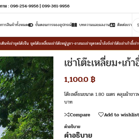
ถาม : 096-254-9956 | 099-361-9956
ยการสินค้าทั้งหมด
ขั้นตอนการจองอุปกรณ์
บทความและผลงาน
ติดต่อเรา
าเต็นท์
เช่าชุดโต๊ะจีน ชุดโต๊ะเหลี่ยม
เช่าโต๊ะหมู่บูชา-อาสนะ
เช่าชุดรดน้ำสังข์
เช่าโต๊ะ
เช่าเก้าอี้
เช่
เช่าโต๊ะเหลี่ยม+เก้าอ
1,100.0
฿
โต๊ะเหลี่ยมขนาด 1.80 เมตร คลุมผ้าขาว
บาท
Compare
Add to wishlis
คำอธิบาย
คำอธิบาย