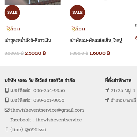
SALE
SALE
เ
เช่าชุดรดน้ำสังข์-สีขาวเงิน
เช่าพัดลม-พัดลมไอเย็น_ใหญ่
2,500.0
฿
1,600.0
฿
3,000.0
฿
1,800.0
฿
บริษัท เดอะ วิช อีเว้นต์ เซอร์วิส จำกัด
ที่ตั้งสำนักงาน
เบอร์ติดต่อ: 096-254-9956
21/25 หมู่ 4
เบอร์ติดต่อ: 099-361-9956
อำเภอบางพลี
thewisheventservice@gmail.com
Facebook : thewisheventservice
(line) @696lssri