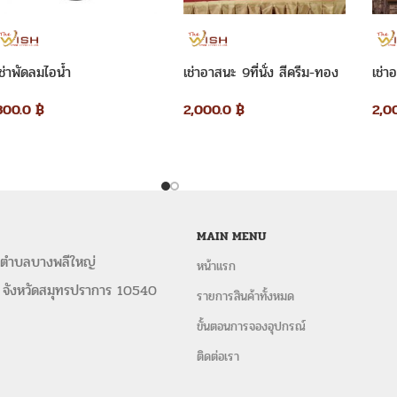
บริการให้
เช่าโต๊ะเหลี่ยม พร้อมเก้าอี้คริส
กลาง ขนาด 1.80 เมตร คลุมผ้าขาวพร้อม
ช่าพัดลมไอน้ำ
เช่าอาสนะ 9ที่นั่ง สีครีม-ทอง
เช่า
บาท และบริการให้เช่า ชุดรดน้ำสังข์ พัดลม
เก้าอี้ชิวารี
เก้าอี้คริสตัล
โซฟาสีขาว ร่มเช
800.0
฿
2,000.0
฿
2,0
เช่าเก้าอี้พิธี
เช่าเก้าอี้คริสตัล
เช่าเก้าอี้ชิวา
โต๊ะหมู่บูชา-อาสนะ
เช่าชุดรดน้ำสังข์
เช่าโ
เช่าโต๊ะจีน+เก้าอี้บุนวม
เช่าโต๊ะจีน+เก้าอี้ค
กลม
เช่าเต็นท์ทรงปิรามิด
เต็นท์ทรงโค้งขาว
MAIN MENU
The Wish Event Service เช่าเต็นท์
 ตำบลบางพลีใหญ่
หน้าแรก
เราให้บริการ เช่าเต็นท์ และอุปกรณ์จัด
 จังหวัดสมุทรปราการ 10540
รายการสินค้าทั้งหมด
ในการจัดงานพร้อม อุปกรณ์ครบวงจร อาทิ เ
ขาว ชุดหลุยส์ อุปกรณ์จัดเลี้ยง ทั้
ขั้นตอนการจองอุปกรณ์
เลี้ยงทำบุญ งานประชุมสัมมนา ในราคาปร
ติดต่อเรา
งานด่วน ครบจบในที่เดียว