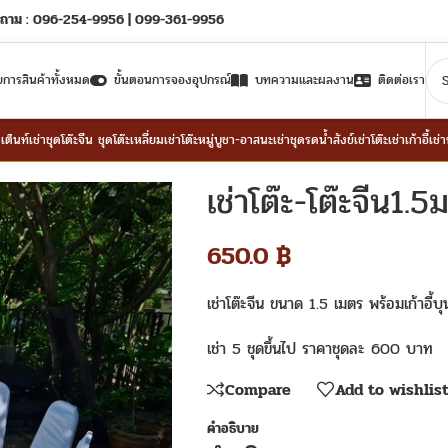
ถาม : 096-254-9956 | 099-361-9956
ยการสินค้าทั้งหมด
ขั้นตอนการจองอุปกรณ์
บทความและผลงาน
ติดต่อเรา
าเต็นท์
เช่าชุดโต๊ะจีน ชุดโต๊ะเหลี่ยม
เช่าโต๊ะหมู่บูชา-อาสนะ
เช่าชุดรดน้ำสังข์
เช่าโต๊ะ
เช่าเก้าอี้
เช่
เช่าโต๊ะ-โต๊ะจีน1.5
650.0
฿
เช่าโต๊ะจีน ขนาด 1.5 เมตร พร้อมเก้าอี้
เช่า 5 ชุดขึ้นไป ราคาชุดละ 600 บาท
Compare
Add to wishlis
คำอธิบาย