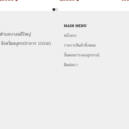
หน้าขาว เก้าอี้ เก้าอี้ชิวารี
เก้าอี้คริสตัล
โซ
เช่าเก้าอี้พิธี
เช่าเก้าอี้คริสตัล
เช่าเก้าอี้ชิวา
MAIN MENU
โต๊ะหมู่บูชา-อาสนะ
เช่าชุดรดน้ำสังข์
เช่าโ
เช่าโต๊ะจีน+เก้าอี้บุนวม
เช่าโต๊ะจีน+เก้าอี้ค
 ตำบลบางพลีใหญ่
หน้าแรก
กลม
 จังหวัดสมุทรปราการ 10540
รายการสินค้าทั้งหมด
เช่าเต็นท์ทรงปิรามิด
เต็นท์ทรงโค้งขาว
The Wish Event Service เช่าเต็นท์
ขั้นตอนการจองอุปกรณ์
เราให้บริการ เช่าเต็นท์ และอุปกรณ์จัด
ติดต่อเรา
ในการจัดงานพร้อม อุปกรณ์ครบวงจร อาทิ เ
ขาว ชุดหลุยส์ อุปกรณ์จัดเลี้ยง ทั้
เลี้ยงทำบุญ งานประชุมสัมมนา ในราคาปร
งานด่วน ครบจบในที่เดียว
ติดตามอัปเดตผลงานในเ
ให้เช่าเก้าอี้หลุยส์
,
เก้าอี้หลุยส์ให้เช่า
,
ชุดเ
หลุยส์
,
ชุดโซฟาหลุยส์ให้เช่า
,
ให้เช่าหลุ