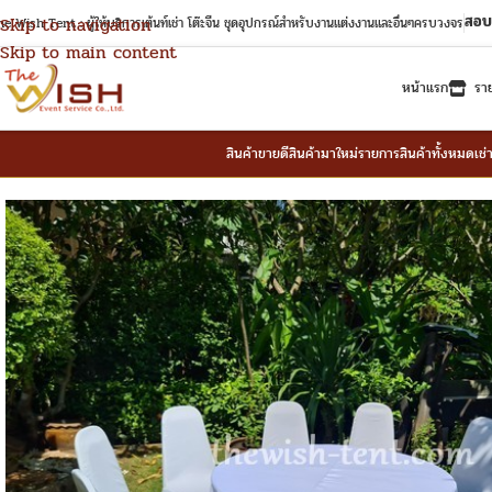
สอบ
Skip to navigation
e Wish Tent : ผู้ให้บริการเต้นท์เช่า โต๊ะจีน ชุดอุปกรณ์สำหรับงานแต่งงานและอื่นๆครบวงจร
Skip to main content
หน้าแรก
รา
สินค้าขายดี
สินค้ามาใหม่
รายการสินค้าทั้งหมด
เช่