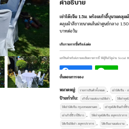
คำอธิบาย
เช่าโต๊ะจีน 1.5ม. พร้อมเก้าอี้บุนวมคลุมผ
คลุมผ้าสีขาวขนาดเส้นผ่าศูนย์กลาง 1.50
บาทต่อวัน
เก็บรายการนี้หรือส่งต่อ
แชร์สินค้าหรือส่งรายละเอียดรายการนี้ ให้ผู้อื่นไว้ดูผ่าน Social
Facebook
Line
ขั้นตอนการจอง
หมวดหมู่:
,
รายการสินค้าทั้งหมด
เช่าโต๊ะจีน - เ
บริการให้เช่
ป้ายกำกับ:
,
เก้าอี้งานแต่งงานให้เช่า
ให้เช่าชุดโ
,
ให้เช่าโต๊ะจีน กรุงเทพมหานคร
เช่าชุดโต๊ะจีนเก้าอี้ชิว
,
เช่าเก้าอี้ชิวารีสีขาว
ให้เช่าชุดโต๊ะจีน สมุทรปราการ
,
,
โต๊ะจีนให้เช่า สมุทรปราการ
โต๊ะจีนงานแต่งงาน