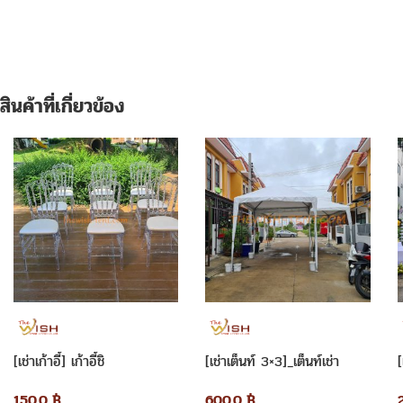
สินค้าที่เกี่ยวข้อง
[เช่าเก้าอี้] เก้าอี้ชิ
[เช่าเต็นท์ 3×3]_เต็นท์เช่า
[
วารี_คริสตัล(เจ้าหญิง)
3×3ม. ทรงปิรามิด
150.0
฿
600.0
฿