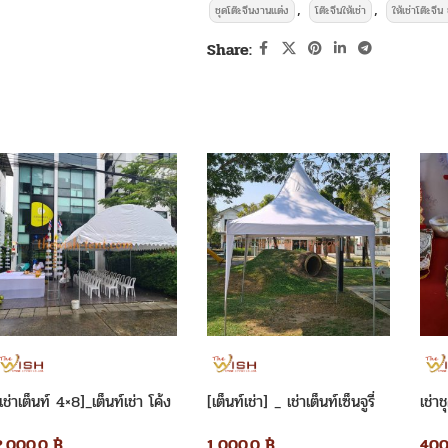
,
,
ชุดโต๊ะจีนงานแต่ง
โต๊ะจีนให้เช่า
ให้เช่าโต๊ะจีน
Share:
บริการให้
เช่าโต๊ะจีน 1.5ม. พร้อมเก้าอี้
เช่าเต็นท์ 4×8]_เต็นท์เช่า โค้ง
[เต็นท์เช่า] _ เช่าเต็นท์เซ็นจูรี่
เช่า
-โต๊ะกลางคลุมผ้าสีขาวขนาดเส้นผ่าศูนย์
ขาว 4×8 เมตร
3×3 เมตร
ชุดข
2,000.0
฿
1,000.0
฿
400
ละ 650 บาทต่อวัน
และบริการให้เช่า ชุด