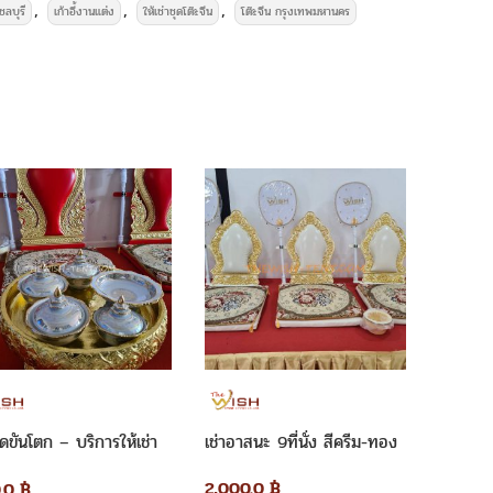
,
,
,
 ชลบุรี
เก้าอี้งานแต่ง
ให้เช่าชุดโต๊ะจีน
โต๊ะจีน กรุงเทพมหานคร
บุนวมคลุมผ้า เช่าโต๊ะจีน พร้อมเก้าอี้บุนวมคลุมผ้า
ประกอบด้วย
ชุดขันโตก – บริการให้เช่า
เช่าอาสนะ 9ที่นั่ง สีครีม-ทอง
เช่าอาส
กลาง 1.50 ม.พร้อมเก้าอี้บุนวม 10 ตัว คลุมผ้าสีขาว
ราคาชุด
ันโตก
2,000.0
฿
2,000
.0
฿
รดน้ำสังข์ พัดลมไอเย็น พัดลมไอน้ำ เต็นท์ โต๊ะจีน โต๊ะเหลี่ยม