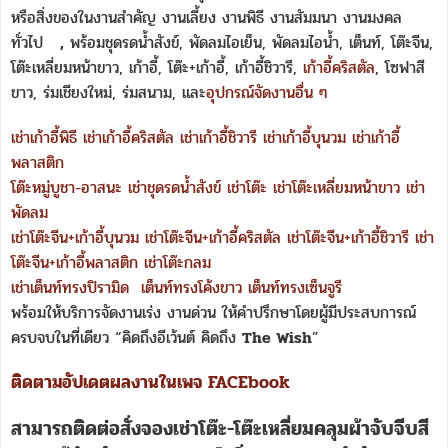
หรือสิ่งของในงานสำคัญ งานเลี้ยง งานพิธี งานสัมมนา งานมงคล
ทั่วไป
,
พร้อมชุดรดน้ำสังข์, พัดลมไอเย็น, พัดลมไอน้ำ, เต็นท์, โต๊ะจีน,
โต๊ะเหลี่ยมหน้าขาว, เก้าอี้, โต๊ะ+เก้าอี้, เก้าอี้ชิวารี,
เก้าอี้คริสตัล
, โซฟาสี
ขาว, ร่มเชียงใหม่, ร่มสนาม, และ
อุปกรณ์จัดงานอื่น ๆ
เช่าเก้าอี้พิธี
เช่าเก้าอี้คริสตัล
เช่าเก้าอี้ชิวารี
เช่าเก้าอี้บุนวม
เช่าเก้าอี้
พลาสติก
โต๊ะหมู่บูชา-อาสนะ
เช่าชุดรดน้ำสังข์
เช่าโต๊ะ
เช่าโต๊ะเหลี่ยมหน้าขาว
เช่า
พัดลม
เช่าโต๊ะจีน+เก้าอี้บุนวม
เช่าโต๊ะจีน+เก้าอี้คริสตัล
เช่าโต๊ะจีน+เก้าอี้ชิวารี
เช่า
โต๊ะจีน+เก้าอี้พลาสติก
เช่าโต๊ะกลม
เช่าเต็นท์ทรงปิรามิด
เต็นท์ทรงโค้งขาว
เต็นท์ทรงเซ็นจูรี
พร้อมให้บริการจัดงานเร่ง งานด่วน ให้คำปรึกษาโดยผู้มีประสบการณ์
ครบจบในที่เดียว “คิดถึงอีเว้นต์ คิดถึง
The Wish
”
ติดตามอัปเดตผลงานในเพจ FACEbook
สามารถติดต่อสั่งจอง
เช่าโต๊ะ-โต๊ะเหลี่ยมคลุมผ้าจับจีบสี