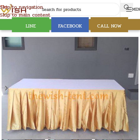
Skip to navigation
ME
Skip to main content
LINE
FACEBOOK
CALL NOW