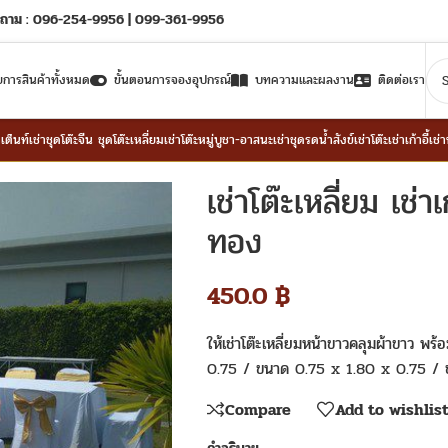
ถาม : 096-254-9956 | 099-361-9956
ยการสินค้าทั้งหมด
ขั้นตอนการจองอุปกรณ์
บทความและผลงาน
ติดต่อเรา
าเต็นท์
เช่าชุดโต๊ะจีน ชุดโต๊ะเหลี่ยม
เช่าโต๊ะหมู่บูชา-อาสนะ
เช่าชุดรดน้ำสังข์
เช่าโต๊ะ
เช่าเก้าอี้
เช่
เช่าโต๊ะเหลี่ยม เช่
ทอง
450.0
฿
ให้เช่าโต๊ะเหลี่ยมหน้าขาวคลุมผ้าขาว พร
0.75 / ขนาด 0.75 x 1.80 x 0.75 / 
Compare
Add to wishlis