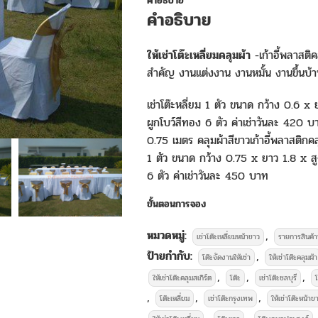
คำอธิบาย
คำอธิบาย
ให้เช่าโต๊ะเหลี่ยมคลุมผ้า
-เก้าอี้พลาสติ
สำคัญ งานแต่งงาน งานหมั้น งานขึ้นบ้า
เช่าโต๊ะหลี่ยม 1 ตัว ขนาด กว้าง 0.6 x 
ผูกโบว์สีทอง 6 ตัว ค่าเช่าวันละ 420 บ
0.75 เมตร คลุมผ้าสีขาวเก้าอี้พลาสติกคล
1 ตัว ขนาด กว้าง 0.75 x ยาว 1.8 x สูง
6 ตัว ค่าเช่าวันละ 450 บาท
ขั้นตอนการจอง
เก็บรายการนี้หรือส่งต่อ
หมวดหมู่:
,
เช่าโต๊ะเหลี่ยมหน้าขาว
รายการสินค้า
แชร์สินค้าหรือส่งรายละเอียดรายการนี้ ให้ผู้อื่นไว้ดูผ่าน Social
ป้ายกำกับ:
,
โต๊ะจัดงานให้เช่า
ให้เช่าโต๊ะคลุมผ้า
,
,
,
Facebook
Line
ให้เช่าโต๊ะคลุมสเกิร์ต
โต๊ะ
เช่าโต๊ะชลบุรี
โ
,
,
,
โต๊ะเหลี่ยม
เช่าโต๊ะกรุงเทพ
ให้เช่าโต๊ะหน้าข
,
,
,