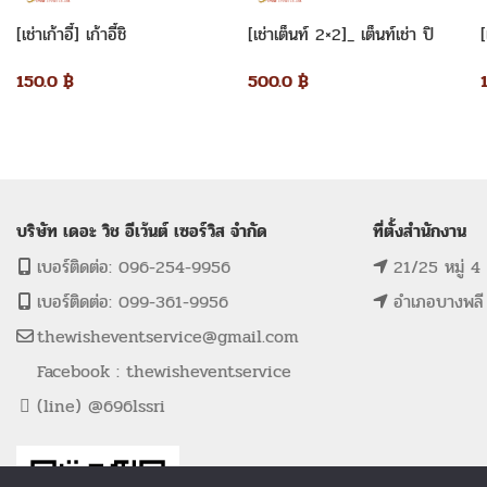
[เช่าเก้าอี้] เก้าอี้ชิ
[เช่าเต็นท์ 2×2]_ เต็นท์เช่า ปิ
[
วารี_คริสตัล(เจ้าหญิง)
รามิด 2×2 เมตร
150.0
฿
500.0
฿
บริษัท เดอะ วิช อีเว้นต์ เซอร์วิส จำกัด
ที่ตั้งสำนักงาน
เบอร์ติดต่อ: 096-254-9956
21/25 หมู่ 4
เบอร์ติดต่อ: 099-361-9956
อำเภอบางพลี
thewisheventservice@gmail.com
Facebook : thewisheventservice
(line) @696lssri