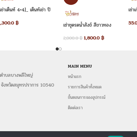
เช่าเต็นท์ 4×4]_ เต็นท์เช่า ปิ
เช่าเ
บริการให้
ให้เช่าโต๊ะเหลี่ยมคลุมผ้า
จับจ
รามิด 4×4 เมตร
ขาว
งานพิธี งานสัมมนา งานมงคลทั่วไป
,
พ
1,300.0
฿
55.
เช่าชุดรดน้ำสังข์ สีขาวทอง
โต๊ะเหลี่ยมหน้าขาว, เก้าอี้, โต๊ะ+เก้าอี้, เก้า
อุปกรณ์จัดงานอื่น ๆ
1,800.0
฿
2,000.0
฿
เช่าเก้าอี้พิธี
เช่าเก้าอี้คริสตัล
เช่าเก้าอี้ชิวา
โต๊ะหมู่บูชา-อาสนะ
เช่าชุดรดน้ำสังข์
เช่าโ
เช่าโต๊ะจีน+เก้าอี้บุนวม
เช่าโต๊ะจีน+เก้าอี้ค
MAIN MENU
กลม
 ตำบลบางพลีใหญ่
หน้าแรก
เช่าเต็นท์ทรงปิรามิด
เต็นท์ทรงโค้งขาว
 จังหวัดสมุทรปราการ 10540
รายการสินค้าทั้งหมด
พร้อมให้บริการจัดงานเร่ง งานด่วน ให้คำ
คิดถึง
The Wish
”
ขั้นตอนการจองอุปกรณ์
ติดต่อเรา
ติดตามอัปเดตผลงานในเพจ FAC
สามารถติดต่อสั่งจอง
ใช้สำหรับวางอาหา
มงคลทั่วไป
,
ได้โดยตรงหรือส่งรายละ