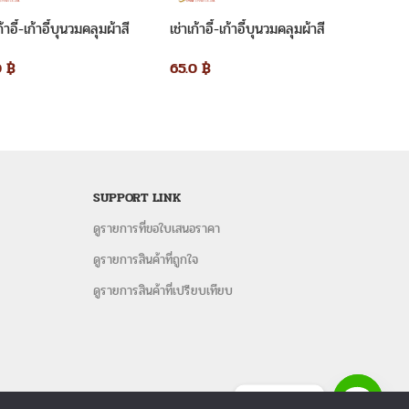
ก้าอี้-เก้าอี้บุนวมคลุมผ้าสี
เช่าเก้าอี้-เก้าอี้บุนวมคลุมผ้าสี
เช่าเก้า
ีบสีทอง
ใช้สำหรับวางอาหารหรือสิ่งของในงานสำคัญ งานเลี้ยง
ขาวพร้อมผูกโบว์สีทอง
ผ้าสีขาว
ร้อมชุดรดน้ำสังข์, พัดลมไอเย็น, พัดลมไอน้ำ, เต็นท์, โต๊ะจีน,
0
฿
65.0
฿
30.0
฿
อี้ชิวารี,
เก้าอี้คริสตัล
, โซฟาสีขาว, ร่มเชียงใหม่, ร่มสนาม, และ
รี
เช่าเก้าอี้บุนวม
เช่าเก้าอี้พลาสติก
ต๊ะ
เช่าโต๊ะเหลี่ยมหน้าขาว
เช่าพัดลม
ริสตัล
เช่าโต๊ะจีน+เก้าอี้ชิวารี
เช่าโต๊ะจีน+เก้าอี้พลาสติก
เช่าโต๊ะ
SUPPORT LINK
ดูรายการที่ขอใบเสนอราคา
เต็นท์ทรงเซ็นจูรี
ดูรายการสินค้าที่ถูกใจ
ปรึกษาโดยผู้มีประสบการณ์ ครบจบในที่เดียว “คิดถึงอีเว้นต์
ดูรายการสินค้าที่เปรียบเทียบ
Ebook
รหรือสิ่งของในงานสำคัญ งานเลี้ยง งานพิธี งานสัมมนา งาน
เอียดให้เราผ่านทางหน้าเว็บไซต์ (ขอใบเสนอราคา)
ติดต่อเรา