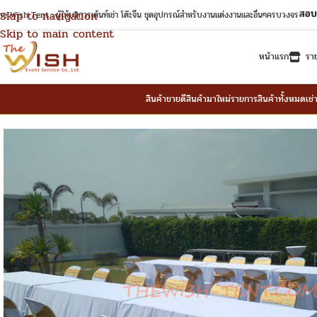
สอบ
Skip to navigation
e Wish Tent : ผู้ให้บริการเต้นท์เช่า โต๊ะจีน ชุดอุปกรณ์สำหรับงานแต่งงานและอื่นๆครบวงจร
Skip to main content
หน้าแรก
รา
สินค้าขายดี
สินค้ามาใหม่
รายการสินค้าทั้งหมด
เช่