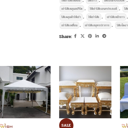
ให้เช่าโต๊ะเหลี่ยม
โต๊ะขาว
โต๊ะเอนกประสงค์
บริการให้เช่าอุปกรณ์จัด
,
,
เช่าโต๊ะคลุมสเกิร์ต
ให้เช่าโต๊ะเอนกประสงค์
โต๊
เดียวถูกๆ ให้เช่าโต๊ะเหลี่ย
,
,
,
โต๊ะคลุมผ้าให้เช่า
ให้เช่าโต๊ะ
เช่าโต๊ะหน้าขาว
,
,
เช่าโต๊ะเหลี่ยม
เช่าโต๊ะสมุทรปราการ
โต๊ะจัดง
บริการให้ ให้เช่าโต๊ะเหลี่ยมคลุมผ้า
ใช้ส
งานสัมมนา งานมงคลทั่วไป
, พร้อมให
Share:
คุณภาพดีมีจำนวนมากส่งเร็วตรงเวลา เช่าโต๊ะ 
บริการให้เช่
SALE