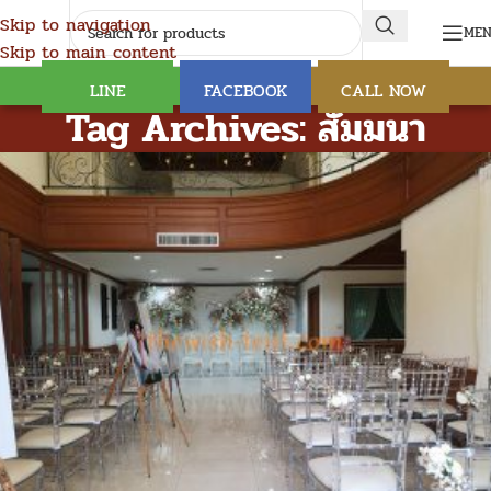
Skip to navigation
ME
Skip to main content
LINE
FACEBOOK
CALL NOW
Tag Archives: สัมมนา