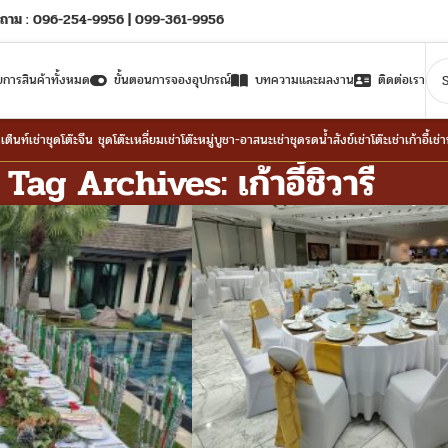
ถาม : 096-254-9956 | 099-361-9956
ยการสินค้าทั้งหมด
ขั้นตอนการจองอุปกรณ์
บทความและผลงาน
ติดต่อเรา
าเต็นท์
เช่าชุดโต๊ะจีน ชุดโต๊ะเหลี่ยม
เช่าโต๊ะหมู่บูชา-อาสนะ
เช่าชุดรดน้ำสังข์
เช่าโต๊ะ
เช่าเก้าอี้
เช่
Tag Archives: เก้าอี้ชิวารี