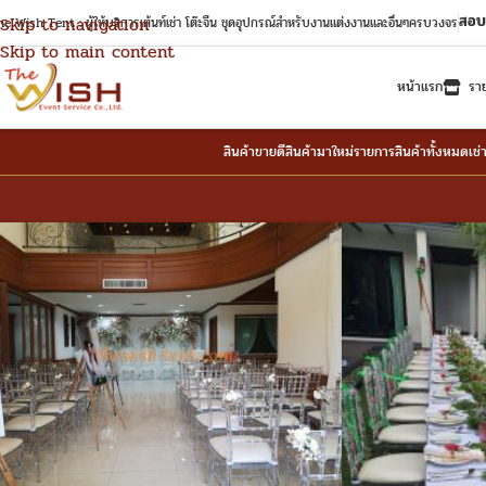
สอบ
Skip to navigation
e Wish Tent : ผู้ให้บริการเต้นท์เช่า โต๊ะจีน ชุดอุปกรณ์สำหรับงานแต่งงานและอื่นๆครบวงจร
Skip to main content
หน้าแรก
รา
สินค้าขายดี
สินค้ามาใหม่
รายการสินค้าทั้งหมด
เช่