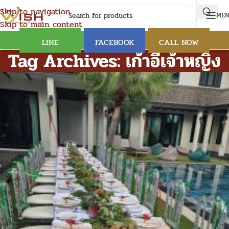
Skip to navigation
ME
Skip to main content
LINE
FACEBOOK
CALL NOW
Tag Archives: เก้าอี้เจ้าหญิง