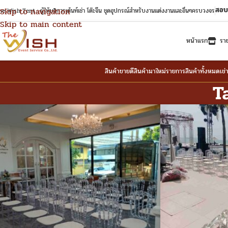
สอบ
Skip to navigation
e Wish Tent : ผู้ให้บริการเต้นท์เช่า โต๊ะจีน ชุดอุปกรณ์สำหรับงานแต่งงานและอื่นๆครบวงจร
Skip to main content
หน้าแรก
รา
สินค้าขายดี
สินค้ามาใหม่
รายการสินค้าทั้งหมด
เช่
Ta