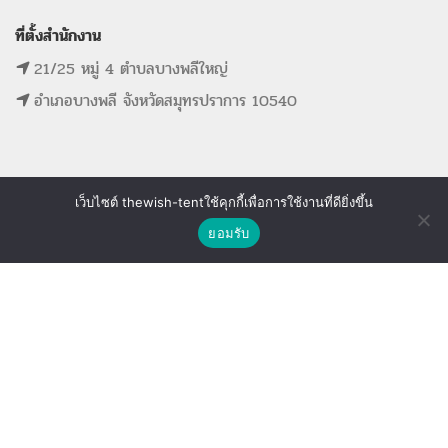
ที่ตั้งสำนักงาน
21/25 หมู่ 4 ตำบลบางพลีใหญ่
อำเภอบางพลี จังหวัดสมุทรปราการ 10540
MAIN MENU
SUPPORT LINK
เว็บไซต์ thewish-tentใช้คุกกี้เพื่อการใช้งานที่ดียิ่งขึ้น
ติดต่อเรา
ยอมรับ
หน้าแรก
ดูรายการที่ขอใบเสนอราคา
Shop
Wishlist
Compare
รายการสินค้าทั้งหมด
ดูรายการสินค้าที่ถูกใจ
ขั้นตอนการจองอุปกรณ์
ดูรายการสินค้าที่เปรียบเทียบ
ติดต่อเรา
The Wish Tent. All Rights Reserved. | ผู้ให้บริการเต็นท์ โต๊ะจีน โต๊ะหมู่บูชา-อาสนะ ชุดพิธี