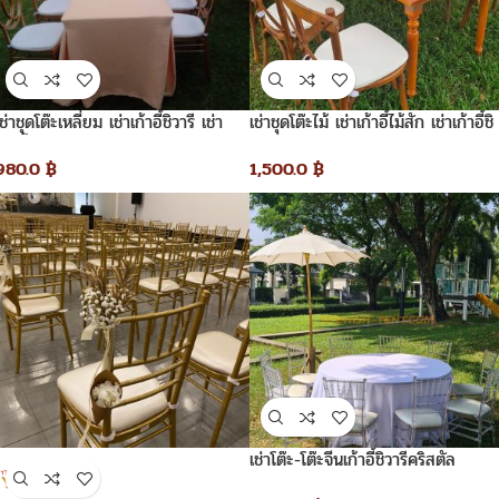
ช่าชุดโต๊ะเหลี่ยม เช่าเก้าอี้ชิวารี เช่า
เช่าชุดโต๊ะไม้ เช่าเก้าอี้ไม้สัก เช่าเก้าอี้ชิ
เก้าอี้ชิวารีโรสโกลด์
วารี_Crossback
980.0
฿
1,500.0
฿
เช่าโต๊ะ-โต๊ะจีนเก้าอี้ชิวารีคริสตัล