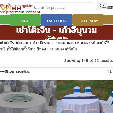
Skip to navigation
ME
Skip to main content
LINE
FACEBOOK
CALL NOW
เช่าโต๊ะจีน - เก้าอี้บุนวม
Categories
เช่าโต๊ะจีน โต๊ะกลม 1 ตัว (มีขนาด 1.2 เมตร และ 1.5 เมตร) พร้อมเก้าอี้ชิ
วารี ทั้งให้เลือกทั้งสีขาว สีทอง และแบบอะคริลิกใส
Showing 1–8 of 12 results
Show sidebar