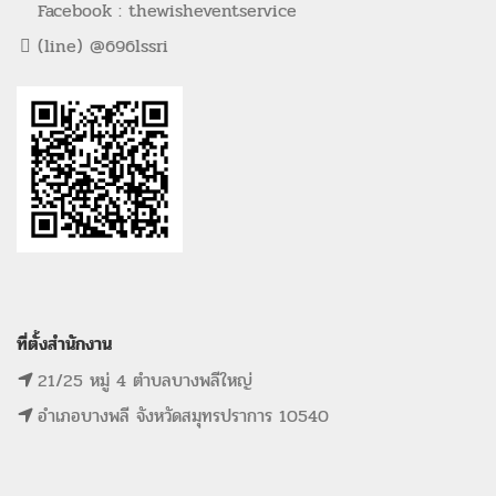
Facebook : thewisheventservice
(line) @696lssri
ที่ตั้งสำนักงาน
21/25 หมู่ 4 ตำบลบางพลีใหญ่
อำเภอบางพลี จังหวัดสมุทรปราการ 10540