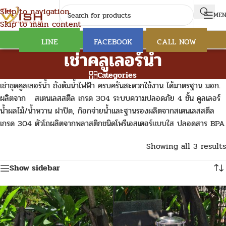
Skip to navigation
ME
Skip to main content
LINE
FACEBOOK
CALL NOW
เช่าคลูเลอร์น้ำ
Categories
เช่าชุดคูลเลอร์น้ำ ถังต้มน้ำไฟฟ้า ครบครันสะดวกใช้งาน ได้มาตรฐาน มอก.
ผลิตจาก สเตนเลสสตีล เกรด 304 ระบบความปลอดภัย 4 ชั้น คูลเลอร์
น้ำผลไม้/น้ำหวาน ฝาปิด, ก๊อกจ่ายน้ำและฐานรองผลิตจากสเตนเลสสตีล
เกรด 304 ตัวโถผลิตจากพลาสติกชนิดโพรีเอสเตอร์แบบใส ปลอดสาร BPA
Showing all 3 results
Show sidebar