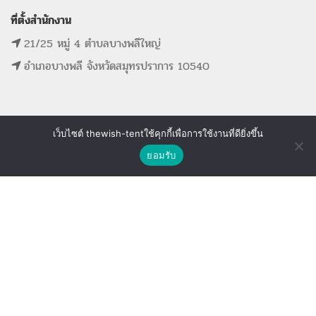
ที่ตั้งสำนักงาน
21/25 หมู่ 4 ตำบลบางพลีใหญ่
อำเภอบางพลี จังหวัดสมุทรปราการ 10540
เว็บไซต์ thewish-tentใช้คุกกี้เพื่อการใช้งานที่ดียิ่งขึ้น
MAIN MENU
SUPPORT LINK
ติดต่อเรา
ยอมรับ
หน้าแรก
ดูรายการที่ขอใบเสนอราคา
Shop
Wishlist
Compare
รายการสินค้าทั้งหมด
ดูรายการสินค้าที่ถูกใจ
ขั้นตอนการจองอุปกรณ์
ดูรายการสินค้าที่เปรียบเทียบ
ติดต่อเรา
The Wish Tent. All Rights Reserved. | ผู้ให้บริการเต็นท์ โต๊ะจีน โต๊ะหมู่บูชา-อาสนะ ชุดพิธี
งานแต่ง รวมถึงอุปกรณ์ต่างๆมากกว่า 100 รายการ ให้บริการทั้งในกรุงเทพและต่างจังหวัด