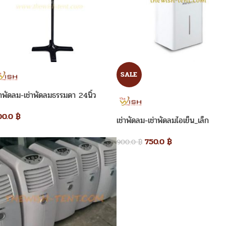
SALE
่าพัดลม-เช่าพัดลมธรรมดา 24นิ้ว
00.0
฿
เช่าพัดลม-เช่าพัดลมไอเย็น_เล็ก
750.0
฿
900.0
฿