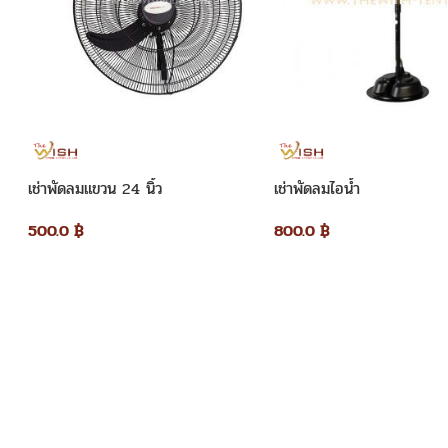
เช่าพัดลมแขวน 24 นิ้ว
เช่าพัดลมไอน้ำ
500.0
฿
800.0
฿