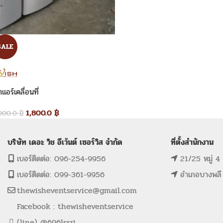
SALE
่าแอร์เคลื่อนที่
1,800.0
฿
,000.0
฿
บริษัท เดอะ วิช อีเว้นต์ เซอร์วิส จำกัด
ที่ตั้งสำนักงาน
เบอร์ติดต่อ: 096-254-9956
21/25 หมู่ 4
เบอร์ติดต่อ: 099-361-9956
อำเภอบางพลี
thewisheventservice@gmail.com
Facebook : thewisheventservice
(line) @696lssri