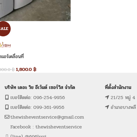
SALE
่าแอร์เคลื่อนที่
1,800.0
฿
,000.0
฿
บริษัท เดอะ วิช อีเว้นต์ เซอร์วิส จำกัด
ที่ตั้งสำนักงาน
เบอร์ติดต่อ: 096-254-9956
21/25 หมู่ 4
เบอร์ติดต่อ: 099-361-9956
อำเภอบางพลี
thewisheventservice@gmail.com
Facebook : thewisheventservice
(line) @696lssri