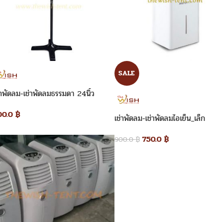
SALE
่าพัดลม-เช่าพัดลมธรรมดา 24นิ้ว
00.0
฿
เช่าพัดลม-เช่าพัดลมไอเย็น_เล็ก
750.0
฿
900.0
฿