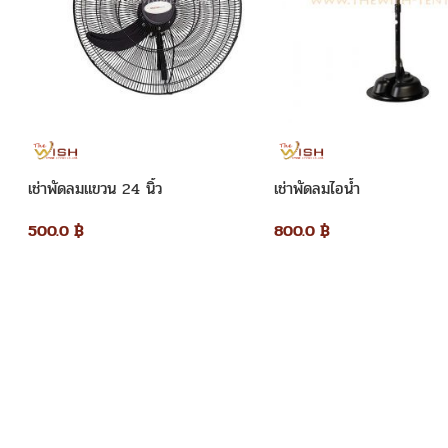
เช่าพัดลมแขวน 24 นิ้ว
เช่าพัดลมไอน้ำ
500.0
฿
800.0
฿