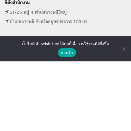
ที่ตั้งสำนักงาน
21/25 หมู่ 4 ตำบลบางพลีใหญ่
อำเภอบางพลี จังหวัดสมุทรปราการ 10540
เว็บไซต์ thewish-tentใช้คุกกี้เพื่อการใช้งานที่ดียิ่งขึ้น
ติดต่อเรา
MAIN MENU
SUPPORT LINK
ยอมรับ
Shop
Wishlist
Compare
หน้าแรก
ดูรายการที่ขอใบเสนอราคา
รายการสินค้าทั้งหมด
ดูรายการสินค้าที่ถูกใจ
ขั้นตอนการจองอุปกรณ์
ดูรายการสินค้าที่เปรียบเทียบ
ติดต่อเรา
The Wish Tent. All Rights Reserved. | ผู้ให้บริการเต็นท์ โต๊ะจีน โต๊ะหมู่บูชา-อาสนะ ชุดพิธี
งานแต่ง รวมถึงอุปกรณ์ต่างๆมากกว่า 100 รายการ ให้บริการทั้งในกรุงเทพและต่างจังหวัด