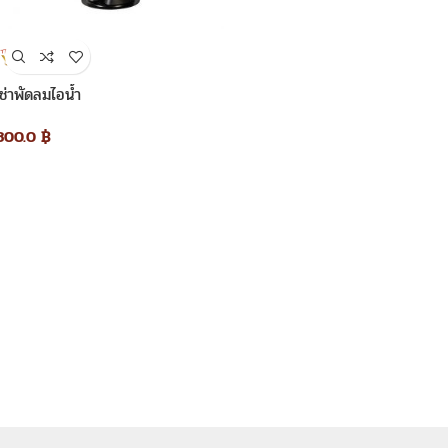
เช่าพัดลมไอน้ำ
800.0
฿