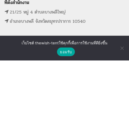
ที่ตั้งสำนักงาน
21/25 หมู่ 4 ตำบลบางพลีใหญ่
อำเภอบางพลี จังหวัดสมุทรปราการ 10540
เว็บไซต์ thewish-tentใช้คุกกี้เพื่อการใช้งานที่ดียิ่งขึ้น
ติดต่อเรา
MAIN MENU
SUPPORT LINK
ยอมรับ
Shop
Wishlist
Compare
หน้าแรก
ดูรายการที่ขอใบเสนอราคา
รายการสินค้าทั้งหมด
ดูรายการสินค้าที่ถูกใจ
ขั้นตอนการจองอุปกรณ์
ดูรายการสินค้าที่เปรียบเทียบ
ติดต่อเรา
The Wish Tent. All Rights Reserved. | ผู้ให้บริการเต็นท์ โต๊ะจีน โต๊ะหมู่บูชา-อาสนะ ชุดพิธี
งานแต่ง รวมถึงอุปกรณ์ต่างๆมากกว่า 100 รายการ ให้บริการทั้งในกรุงเทพและต่างจังหวัด