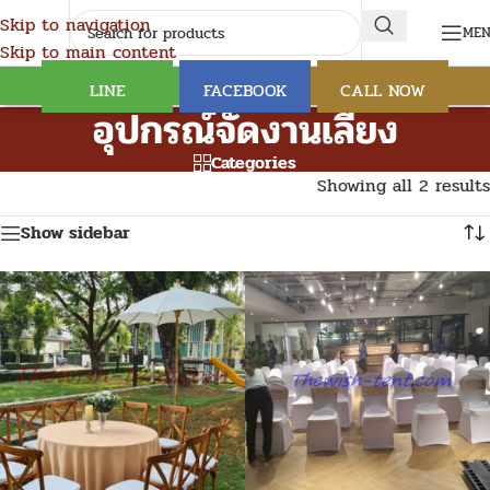
Skip to navigation
ME
Skip to main content
LINE
FACEBOOK
CALL NOW
อุปกรณ์จัดงานเลี้ยง
Categories
Showing all 2 results
Show sidebar