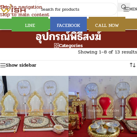
Skip to navigation
ME
Skip to main content
LINE
FACEBOOK
CALL NOW
อุปกรณ์พิธีสงฆ์
Categories
Showing 1–8 of 13 results
Show sidebar