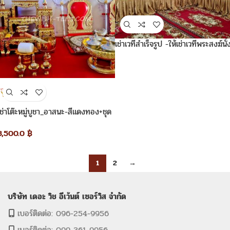
เช่าเวทีสำเร็จรูป -ให้เช่าเวทีพระสงฆ์นั่
สูง60ซ.ม.
เช่าโต๊ะหมู่บูชา_อาสนะ-สีแดงทอง+ชุด
พิธีสงฆ์
3,500.0
฿
1
2
→
บริษัท เดอะ วิช อีเว้นต์ เซอร์วิส จำกัด
เบอร์ติดต่อ: 096-254-9956
เบอร์ติดต่อ: 099-361-9956