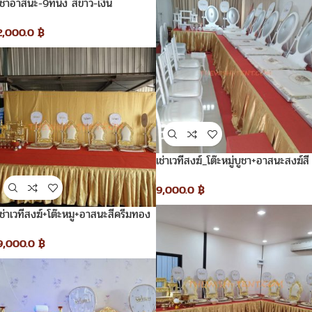
เช่าอาสนะ-9ที่นั่ง สีขาว-เงิน
2,000.0
฿
เช่าเวทีสงฆ์_โต๊ะหมู่บูชา+อาสนะสงฆ์สี
ขาวเงิน
9,000.0
฿
เช่าเวทีสงฆ์+โต๊ะหมู+อาสนะสีครีมทอง
9,000.0
฿