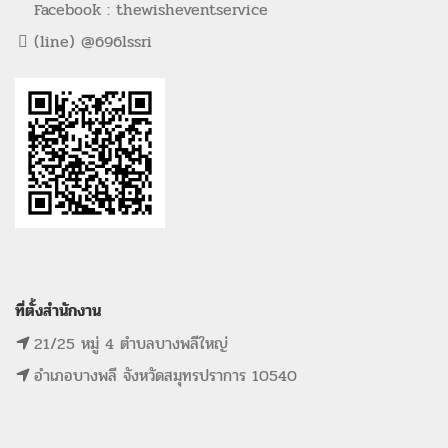
Facebook : thewisheventservice
(line) @696lssri
ที่ตั้งสำนักงาน
21/25 หมู่ 4 ตำบลบางพลีใหญ่
อำเภอบางพลี จังหวัดสมุทรปราการ 10540