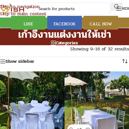
Skip to navigation
ME
Skip to main content
LINE
FACEBOOK
CALL NOW
เก้าอี้งานแต่งงานให้เช่า
Categories
Showing 9–16 of 32 results
Show sidebar