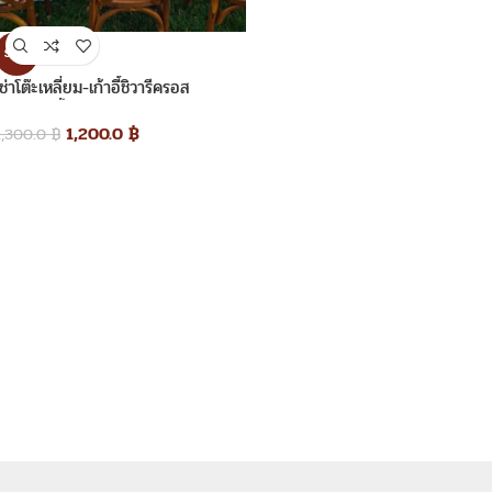
SALE
เช่าโต๊ะเหลี่ยม-เก้าอี้ชิวารีครอส
แบ็ค_เก้าอี้ไม้ครอสแบ็ค
1,200.0
฿
1,300.0
฿