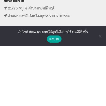
ที่ตั้งสำนักงาน
21/25 หมู่ 4 ตำบลบางพลีใหญ่
อำเภอบางพลี จังหวัดสมุทรปราการ 10540
เว็บไซต์ thewish-tentใช้คุกกี้เพื่อการใช้งานที่ดียิ่งขึ้น
ติดต่อเรา
ยอมรับ
MAIN MENU
SUPPORT LINK
Shop
Wishlist
Compare
หน้าแรก
ดูรายการที่ขอใบเสนอราคา
รายการสินค้าทั้งหมด
ดูรายการสินค้าที่ถูกใจ
ขั้นตอนการจองอุปกรณ์
ดูรายการสินค้าที่เปรียบเทียบ
ติดต่อเรา
The Wish Tent. All Rights Reserved. | ผู้ให้บริการเต็นท์ โต๊ะจีน โต๊ะหมู่บูชา-อาสนะ ชุดพิธี
งานแต่ง รวมถึงอุปกรณ์ต่างๆมากกว่า 100 รายการ ให้บริการทั้งในกรุงเทพและต่างจังหวัด