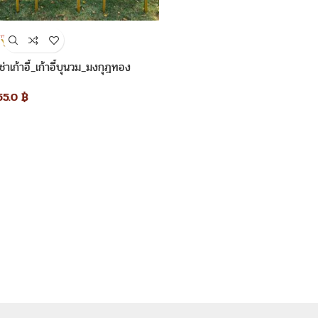
เช่าเก้าอี้_เก้าอี้บุนวม_มงกุฎทอง
55.0
฿