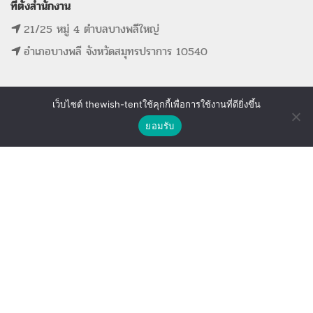
ที่ตั้งสำนักงาน
21/25 หมู่ 4 ตำบลบางพลีใหญ่
อำเภอบางพลี จังหวัดสมุทรปราการ 10540
เว็บไซต์ thewish-tentใช้คุกกี้เพื่อการใช้งานที่ดียิ่งขึ้น
ติดต่อเรา
MAIN MENU
SUPPORT LINK
ยอมรับ
Shop
Wishlist
Compare
หน้าแรก
ดูรายการที่ขอใบเสนอราคา
รายการสินค้าทั้งหมด
ดูรายการสินค้าที่ถูกใจ
ขั้นตอนการจองอุปกรณ์
ดูรายการสินค้าที่เปรียบเทียบ
ติดต่อเรา
The Wish Tent. All Rights Reserved. | ผู้ให้บริการเต็นท์ โต๊ะจีน โต๊ะหมู่บูชา-อาสนะ ชุดพิธี
งานแต่ง รวมถึงอุปกรณ์ต่างๆมากกว่า 100 รายการ ให้บริการทั้งในกรุงเทพและต่างจังหวัด