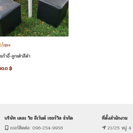
่าเก้าอี้-ลูกเต๋าสีดำ
00.0
฿
บริษัท เดอะ วิช อีเว้นต์ เซอร์วิส จำกัด
ที่ตั้งสำนักงาน
เบอร์ติดต่อ: 096-254-9956
21/25 หมู่ 4