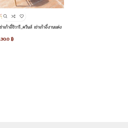
เช่าเก้าอี้ชิวารี_ควีนส์ เช่าเก้าอี้งานแต่ง
130.0
฿