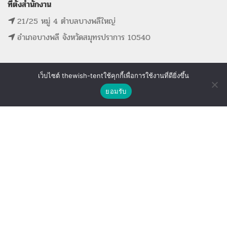
ที่ตั้งสำนักงาน
21/25 หมู่ 4 ตำบลบางพลีใหญ่
อำเภอบางพลี จังหวัดสมุทรปราการ 10540
เว็บไซต์ thewish-tentใช้คุกกี้เพื่อการใช้งานที่ดียิ่งขึ้น
ติดต่อเรา
MAIN MENU
SUPPORT LINK
ยอมรับ
Shop
Wishlist
Compare
หน้าแรก
ดูรายการที่ขอใบเสนอราคา
รายการสินค้าทั้งหมด
ดูรายการสินค้าที่ถูกใจ
ขั้นตอนการจองอุปกรณ์
ดูรายการสินค้าที่เปรียบเทียบ
ติดต่อเรา
The Wish Tent. All Rights Reserved. | ผู้ให้บริการเต็นท์ โต๊ะจีน โต๊ะหมู่บูชา-อาสนะ ชุดพิธี
งานแต่ง รวมถึงอุปกรณ์ต่างๆมากกว่า 100 รายการ ให้บริการทั้งในกรุงเทพและต่างจังหวัด