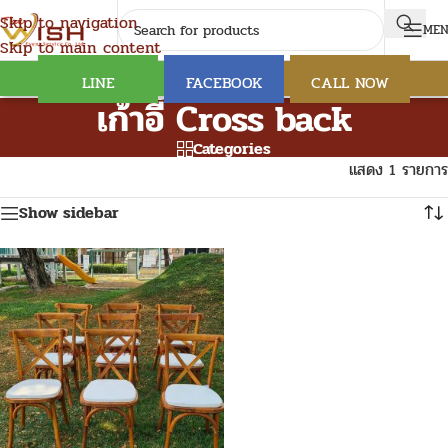
Skip to navigation
ME
Skip to main content
LINE
FACEBOOK
CALL NOW
เก้าอี้ Cross back
Categories
แสดง 1 รายการ
Show sidebar