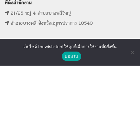
ที่ตั้งสำนักงาน
21/25 หมู่ 4 ตำบลบางพลีใหญ่
อำเภอบางพลี จังหวัดสมุทรปราการ 10540
เว็บไซต์ thewish-tentใช้คุกกี้เพื่อการใช้งานที่ดียิ่งขึ้น
ติดต่อเรา
MAIN MENU
SUPPORT LINK
ยอมรับ
Shop
Wishlist
Compare
หน้าแรก
ดูรายการที่ขอใบเสนอราคา
รายการสินค้าทั้งหมด
ดูรายการสินค้าที่ถูกใจ
ขั้นตอนการจองอุปกรณ์
ดูรายการสินค้าที่เปรียบเทียบ
ติดต่อเรา
The Wish Tent. All Rights Reserved. | ผู้ให้บริการเต็นท์ โต๊ะจีน โต๊ะหมู่บูชา-อาสนะ ชุดพิธี
งานแต่ง รวมถึงอุปกรณ์ต่างๆมากกว่า 100 รายการ ให้บริการทั้งในกรุงเทพและต่างจังหวัด