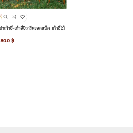
เช่าเก้าอี้-เก้าอี้ชิวารีครอสแบ็ค_เก้าอี้ไม้
180.0
฿