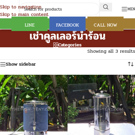
Skip to navigation
ME
Skip to main content
LINE
FACEBOOK
CALL NOW
เช่าคูลเลอร์น้ำร้อน
Categories
Showing all 3 results
Show sidebar