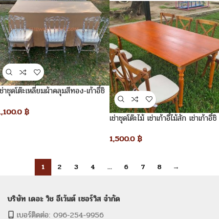
เช่าชุดโต๊ะเหลี่ยมผ้าคลุมสีทอง-เก้าอี้ชิ
วารี_คริสตัลเจ้าหญิง
1,100.0
฿
เช่าชุดโต๊ะไม้ เช่าเก้าอี้ไม้สัก เช่าเก้าอี้ชิ
วารี_Crossback
1,500.0
฿
1
2
3
4
…
6
7
8
→
บริษัท เดอะ วิช อีเว้นต์ เซอร์วิส จำกัด
เบอร์ติดต่อ: 096-254-9956