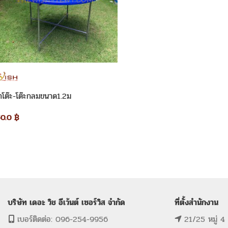
่าโต๊ะ-โต๊ะกลมขนาด1.2ม
50.0
฿
บริษัท เดอะ วิช อีเว้นต์ เซอร์วิส จำกัด
ที่ตั้งสำนักงาน
เบอร์ติดต่อ: 096-254-9956
21/25 หมู่ 4