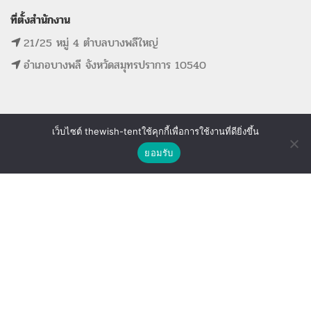
ที่ตั้งสำนักงาน
21/25 หมู่ 4 ตำบลบางพลีใหญ่
อำเภอบางพลี จังหวัดสมุทรปราการ 10540
เว็บไซต์ thewish-tentใช้คุกกี้เพื่อการใช้งานที่ดียิ่งขึ้น
MAIN MENU
SUPPORT LINK
ติดต่อเรา
ยอมรับ
หน้าแรก
ดูรายการที่ขอใบเสนอราคา
Shop
Wishlist
Compare
รายการสินค้าทั้งหมด
ดูรายการสินค้าที่ถูกใจ
ขั้นตอนการจองอุปกรณ์
ดูรายการสินค้าที่เปรียบเทียบ
ติดต่อเรา
The Wish Tent. All Rights Reserved. | ผู้ให้บริการเต็นท์ โต๊ะจีน โต๊ะหมู่บูชา-อาสนะ ชุดพิธี
งานแต่ง รวมถึงอุปกรณ์ต่างๆมากกว่า 100 รายการ ให้บริการทั้งในกรุงเทพและต่างจังหวัด