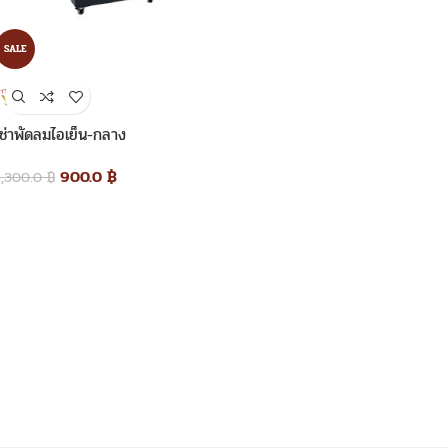
SALE
เช่าพัดลมไอเย็น-กลาง
900.0
฿
1,300.0
฿