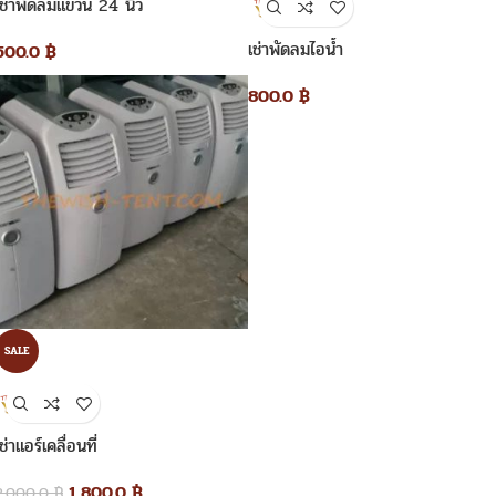
เช่าพัดลมแขวน 24 นิ้ว
เช่าพัดลมไอน้ำ
500.0
฿
800.0
฿
SALE
เช่าแอร์เคลื่อนที่
1,800.0
฿
2,000.0
฿