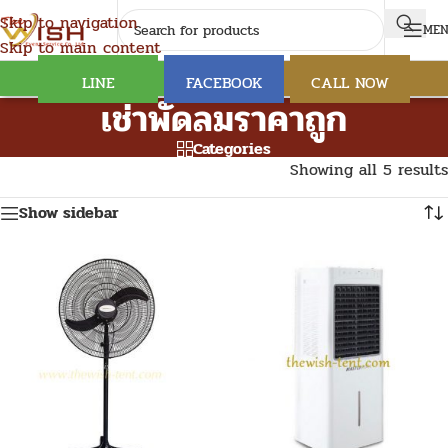
Skip to navigation
ME
Skip to main content
LINE
FACEBOOK
CALL NOW
เช่าพัดลมราคาถูก
Categories
Showing all 5 results
Show sidebar