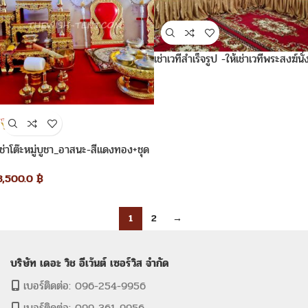
เช่าเวทีสำเร็จรูป -ให้เช่าเวทีพระสงฆ์นั่
สูง60ซ.ม.
เช่าโต๊ะหมู่บูชา_อาสนะ-สีแดงทอง+ชุด
พิธีสงฆ์
3,500.0
฿
1
2
→
บริษัท เดอะ วิช อีเว้นต์ เซอร์วิส จำกัด
เบอร์ติดต่อ: 096-254-9956
เบอร์ติดต่อ: 099-361-9956