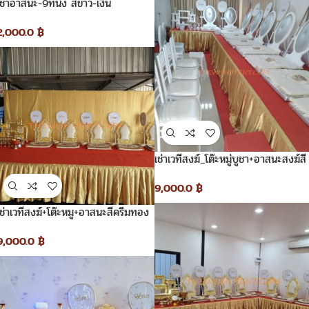
เช่าอาสนะ-9ที่นั่ง สีขาว-เงิน
2,000.0
฿
เช่าเวทีสงฆ์_โต๊ะหมู่บูชา+อาสนะสงฆ์สี
ขาวเงิน
9,000.0
฿
เช่าเวทีสงฆ์+โต๊ะหมู+อาสนะสีครีมทอง
9,000.0
฿