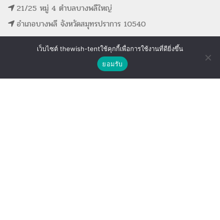
21/25 หมู่ 4 ตำบลบางพลีใหญ่
อำเภอบางพลี จังหวัดสมุทรปราการ 10540
เว็บไซต์ thewish-tentใช้คุกกี้เพื่อการใช้งานที่ดียิ่งขึ้น
ติดต่อเรา
ยอมรับ
Shop
Wishlist
Compare
MAIN MENU
SUPPORT LINK
หน้าแรก
ดูรายการที่ขอใบเสนอราคา
รายการสินค้าทั้งหมด
ดูรายการสินค้าที่ถูกใจ
ขั้นตอนการจองอุปกรณ์
ดูรายการสินค้าที่เปรียบเทียบ
ติดต่อเรา
The Wish Tent. All Rights Reserved. | ผู้ให้บริการเต็นท์ โต๊ะจีน โต๊ะหมู่บูชา-อาสนะ ชุดพิธี
งานแต่ง รวมถึงอุปกรณ์ต่างๆมากกว่า 100 รายการ ให้บริการทั้งในกรุงเทพและต่างจังหวัด