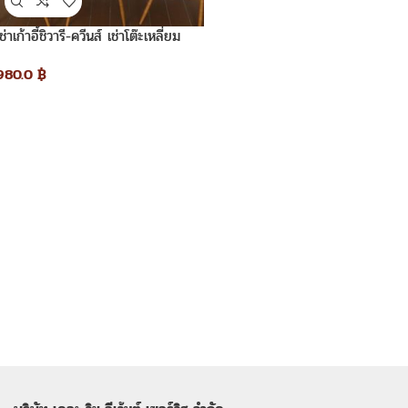
เช่าเก้าอี้ชิวารี-ควีนส์ เช่าโต๊ะเหลี่ยม
980.0
฿