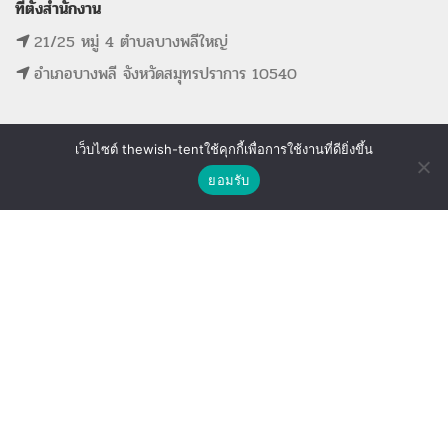
ที่ตั้งสำนักงาน
21/25 หมู่ 4 ตำบลบางพลีใหญ่
อำเภอบางพลี จังหวัดสมุทรปราการ 10540
เว็บไซต์ thewish-tentใช้คุกกี้เพื่อการใช้งานที่ดียิ่งขึ้น
ติดต่อเรา
MAIN MENU
SUPPORT LINK
ยอมรับ
Shop
Wishlist
Compare
หน้าแรก
ดูรายการที่ขอใบเสนอราคา
รายการสินค้าทั้งหมด
ดูรายการสินค้าที่ถูกใจ
ขั้นตอนการจองอุปกรณ์
ดูรายการสินค้าที่เปรียบเทียบ
ติดต่อเรา
The Wish Tent. All Rights Reserved. | ผู้ให้บริการเต็นท์ โต๊ะจีน โต๊ะหมู่บูชา-อาสนะ ชุดพิธี
งานแต่ง รวมถึงอุปกรณ์ต่างๆมากกว่า 100 รายการ ให้บริการทั้งในกรุงเทพและต่างจังหวัด