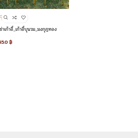
เช่าเก้าอี้_เก้าอี้บุนวม_มงกุฎทอง
55.0
฿