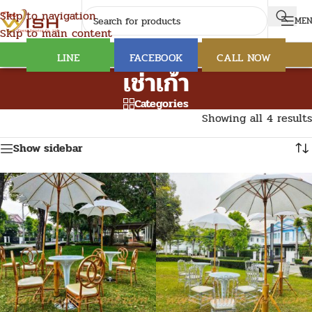
Skip to navigation
ME
Skip to main content
LINE
FACEBOOK
CALL NOW
เช่าเก้า
Categories
Showing all 4 results
Show sidebar