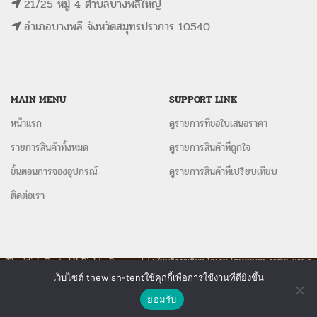
21/25 หมู่ 4 ตำบลบางพลีใหญ่
อำเภอบางพลี จังหวัดสมุทรปราการ 10540
MAIN MENU
SUPPORT LINK
หน้าแรก
ดูรายการที่ขอใบเสนอราคา
รายการสินค้าทั้งหมด
ดูรายการสินค้าที่ถูกใจ
ขั้นตอนการจองอุปกรณ์
ดูรายการสินค้าที่เปรียบเทียบ
ติดต่อเรา
The Wish Tent. All Rights Reserved. | ผู้ให้บริการเต็นท์ โต๊ะจีน โต๊ะหมู่บูชา-อาสนะ ชุดพิธี
งานแต่ง รวมถึงอุปกรณ์ต่างๆมากกว่า 100 รายการ ให้บริการทั้งในกรุงเทพและต่างจังหวัด
เว็บไซต์ thewish-tentใช้คุกกี้เพื่อการใช้งานที่ดียิ่งขึ้น
ติดต่อเรา
ยอมรับ
Shop
Wishlist
Compare