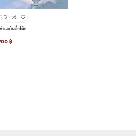
เช่าแจกันตั้งโต๊ะ
70.0
฿