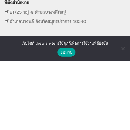
ที่ตั้งสำนักงาน
21/25 หมู่ 4 ตำบลบางพลีใหญ่
อำเภอบางพลี จังหวัดสมุทรปราการ 10540
เว็บไซต์ thewish-tentใช้คุกกี้เพื่อการใช้งานที่ดียิ่งขึ้น
ติดต่อเรา
MAIN MENU
SUPPORT LINK
ยอมรับ
Shop
Wishlist
Compare
หน้าแรก
ดูรายการที่ขอใบเสนอราคา
รายการสินค้าทั้งหมด
ดูรายการสินค้าที่ถูกใจ
ขั้นตอนการจองอุปกรณ์
ดูรายการสินค้าที่เปรียบเทียบ
ติดต่อเรา
The Wish Tent. All Rights Reserved. | ผู้ให้บริการเต็นท์ โต๊ะจีน โต๊ะหมู่บูชา-อาสนะ ชุดพิธี
งานแต่ง รวมถึงอุปกรณ์ต่างๆมากกว่า 100 รายการ ให้บริการทั้งในกรุงเทพและต่างจังหวัด