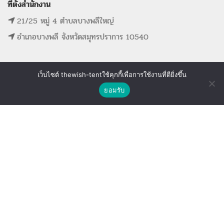
ที่ตั้งสำนักงาน
21/25 หมู่ 4 ตำบลบางพลีใหญ่
อำเภอบางพลี จังหวัดสมุทรปราการ 10540
เว็บไซต์ thewish-tentใช้คุกกี้เพื่อการใช้งานที่ดียิ่งขึ้น
ติดต่อเรา
MAIN MENU
SUPPORT LINK
ยอมรับ
Shop
Wishlist
Compare
หน้าแรก
ดูรายการที่ขอใบเสนอราคา
รายการสินค้าทั้งหมด
ดูรายการสินค้าที่ถูกใจ
ขั้นตอนการจองอุปกรณ์
ดูรายการสินค้าที่เปรียบเทียบ
ติดต่อเรา
The Wish Tent. All Rights Reserved. | ผู้ให้บริการเต็นท์ โต๊ะจีน โต๊ะหมู่บูชา-อาสนะ ชุดพิธี
งานแต่ง รวมถึงอุปกรณ์ต่างๆมากกว่า 100 รายการ ให้บริการทั้งในกรุงเทพและต่างจังหวัด